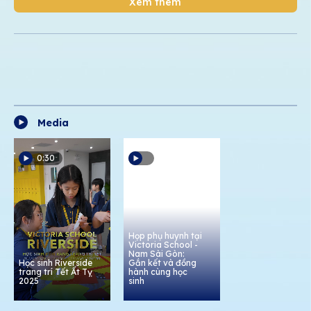
Xem thêm
Media
0:30
Họp phụ huynh tại
Victoria School -
Nam Sài Gòn:
Học sinh Riverside
Gắn kết và đồng
trang trí Tết Ất Tỵ
hành cùng học
2025
sinh