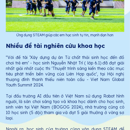
Ứng dụng STEAM giúp các em học sinh tự tin, mạnh dạn hơn
Nhiều đề tài nghiên cứu khoa học
"Với đề tài ‘Xây dựng dự án Từ chất thải sinh học đến đồ
chơi trẻ em’ - học sinh Nguyễn Nhật Trí ( lớp 6.1) đã đạt giải
nhất giải nhất cuộc thi 'Thuyết trình sáng kiến theo các mục
tiêu phát triển bền vững của Liên Hợp quốc', tại Hội nghị
thượng đỉnh thanh thiếu niên toàn cầu - Viet Nam Global
Youth Summit 2024.
Tại đấu trường AI đầu tiên ở Việt Nam sử dụng Robot hình
người, là sân chơi sáng tạo và khoa học dành cho học sinh,
sinh viên tại Việt Nam (BOGOG 2024), nhà trường cũng có
10 học sinh (5 đội) tham gia và đạt 5 giải thưởng ở vòng sơ
loại.
Ngoài ra, học sinh của trường cũng vận dụng STEAM để