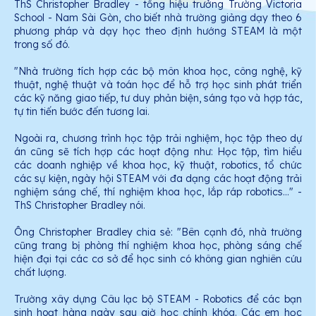
ThS Christopher Bradley - tổng hiệu trưởng Trường
Victoria
School
- Nam Sài Gòn, cho biết nhà trường giảng dạy theo 6
phương pháp và dạy học theo định hướng STEAM là một
trong số đó.
"Nhà trường tích hợp các bộ môn khoa học, công nghệ, kỹ
thuật, nghệ thuật và toán học để hỗ trợ học sinh phát triển
các kỹ năng giao tiếp, tư duy phản biện, sáng tạo và hợp tác,
tự tin tiến bước đến tương lai.
Ngoài ra, chương trình học tập trải nghiệm, học tập theo dự
án cũng sẽ tích hợp các hoạt động như: Học tập, tìm hiểu
các doanh nghiệp về khoa học, kỹ thuật, robotics, tổ chức
các sự kiện, ngày hội STEAM với đa dạng các hoạt động trải
nghiệm sáng chế, thí nghiệm khoa học, lắp ráp robotics…" -
ThS Christopher Bradley nói.
Ông Christopher Bradley chia sẻ: "Bên cạnh đó, nhà trường
cũng trang bị phòng thí nghiệm khoa học, phòng sáng chế
hiện đại tại các cơ sở để học sinh có không gian nghiên cứu
chất lượng.
Trường xây dựng Câu lạc bộ STEAM - Robotics để các bạn
sinh hoạt hàng ngày sau giờ học chính khóa. Các em học