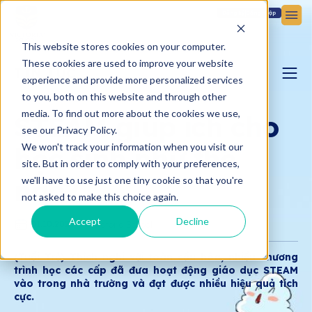
Đăng ký
Đăng nhập
This website stores cookies on your computer.
These cookies are used to improve your website
TIN TỨC
experience and provide more personalized services
to you, both on this website and through other
BLOG YÊU CON
media. To find out more about the cookies we use,
STEAM giúp ích cho
see our Privacy Policy.
We won't track your information when you visit our
học sinh như thế
BẢN TIN VICTORIA
site. But in order to comply with your preferences,
nào?
we'll have to use just one tiny cookie so that you're
not asked to make this choice again.
Accept
Decline
01.10.2024
Victoria School
(Tuổi Trẻ) Thích nghi với toàn cầu hóa, nhiều chương
trình học các cấp đã đưa hoạt động giáo dục STEAM
vào trong nhà trường và đạt được nhiều hiệu quả tích
cực.