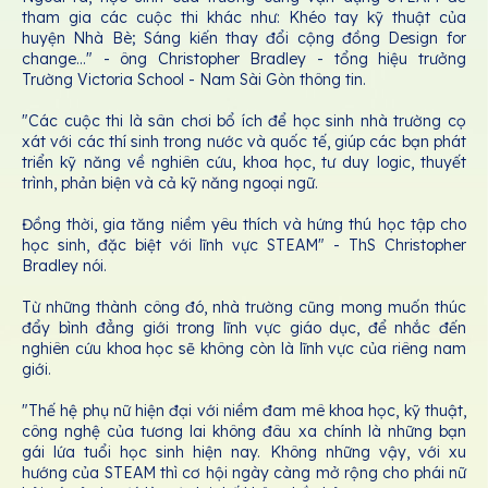
tham gia các cuộc thi khác như: Khéo tay kỹ thuật của
huyện Nhà Bè; Sáng kiến thay đổi cộng đồng Design for
change..." - ông Christopher Bradley - tổng hiệu trưởng
Trường Victoria School - Nam Sài Gòn thông tin.
"Các cuộc thi là sân chơi bổ ích để học sinh nhà trường cọ
xát với các thí sinh trong nước và quốc tế, giúp các bạn phát
triển kỹ năng về nghiên cứu, khoa học, tư duy logic, thuyết
trình, phản biện và cả kỹ năng ngoại ngữ.
Đồng thời, gia tăng niềm yêu thích và hứng thú học tập cho
học sinh, đặc biệt với lĩnh vực STEAM" - ThS Christopher
Bradley nói.
Từ những thành công đó, nhà trường cũng mong muốn thúc
đẩy bình đẳng giới trong lĩnh vực giáo dục, để nhắc đến
nghiên cứu khoa học sẽ không còn là lĩnh vực của riêng nam
giới.
"Thế hệ phụ nữ hiện đại với niềm đam mê khoa học, kỹ thuật,
công nghệ của tương lai không đâu xa chính là những bạn
gái lứa tuổi học sinh hiện nay. Không những vậy, với xu
hướng của STEAM thì cơ hội ngày càng mở rộng cho phái nữ