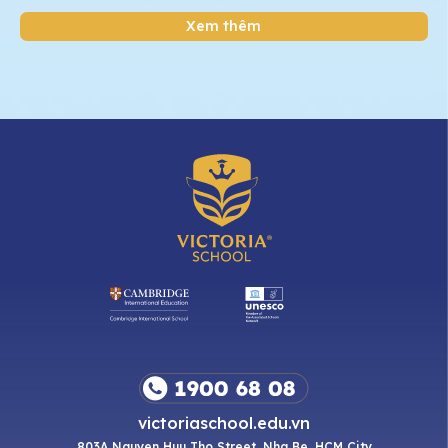
Xem thêm
victoriaschool.edu.vn
803A Nguyen Huu Tho Street, Nha Be, HCM City