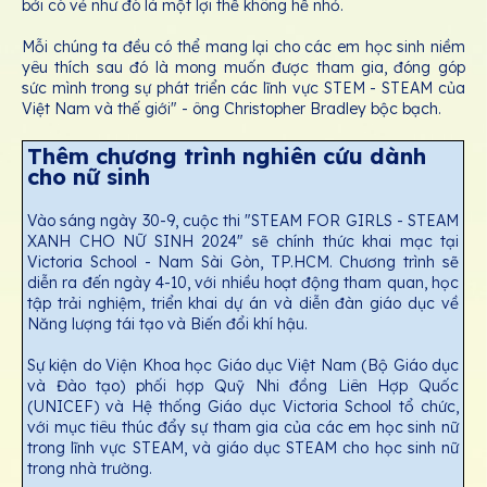
bởi có vẻ như đó là một lợi thế không hề nhỏ.
Mỗi chúng ta đều có thể mang lại cho các em học sinh niềm
yêu thích sau đó là mong muốn được tham gia, đóng góp
sức mình trong sự phát triển các lĩnh vực STEM - STEAM của
Việt Nam và thế giới" - ông Christopher Bradley bộc bạch.
Thêm chương trình nghiên cứu dành
cho nữ sinh
Vào sáng ngày 30-9, cuộc thi "STEAM FOR GIRLS - STEAM
XANH CHO NỮ SINH 2024" sẽ chính thức khai mạc tại
Victoria School - Nam Sài Gòn, TP.HCM. Chương trình sẽ
diễn ra đến ngày 4-10, với nhiều hoạt động tham quan, học
tập trải nghiệm, triển khai dự án và diễn đàn giáo dục về
Năng lượng tái tạo và Biến đổi khí hậu.
Sự kiện do Viện Khoa học Giáo dục Việt Nam (Bộ Giáo dục
và Đào tạo) phối hợp Quỹ Nhi đồng Liên Hợp Quốc
(UNICEF) và Hệ thống Giáo dục Victoria School tổ chức,
với mục tiêu thúc đẩy sự tham gia của các em học sinh nữ
trong lĩnh vực STEAM, và giáo dục STEAM cho học sinh nữ
trong nhà trường.