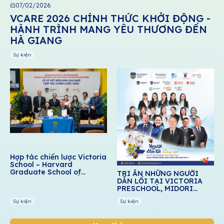
07/02/2026
VCARE 2026 CHÍNH THỨC KHỞI ĐỘNG -
HÀNH TRÌNH MANG YÊU THƯƠNG ĐẾN
HÀ GIANG
Sự kiện
Hợp tác chiến lược Victoria
School – Harvard
Graduate School of
TRI ÂN NHỮNG NGƯỜI
Education: Thúc đẩy giáo
DẪN LỐI TẠI VICTORIA
dục cảm xúc – xã hội cho
PRESCHOOL, MIDORI
học sinh Việt Nam
PRESCHOOL, DREAM
Sự kiện
Sự kiện
SCHOOL