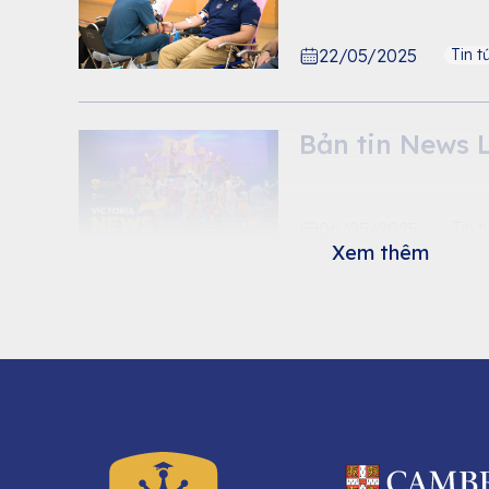
22/05/2025
Tin t
Bản tin News L
06/05/2025
Tin t
Xem thêm