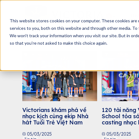
THÔ
This website stores cookies on your computer. These cookies are 
services to you, both on this website and through other media. To 
We won't track your information when you visit our site. But in orde
so that you're not asked to make this choice again.
Victorians khám phá về
120 tài năng 
nhạc kịch cùng ekip Nhà
School tỏa s
hát Tuổi Trẻ Việt Nam
casting nhạc 
Nỏ Thần”
05/03/2025
05/03/2025