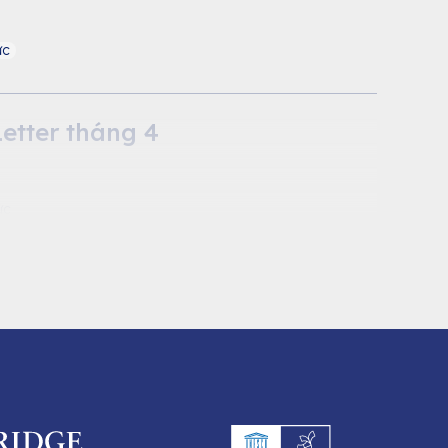
ức
etter tháng 4
ức