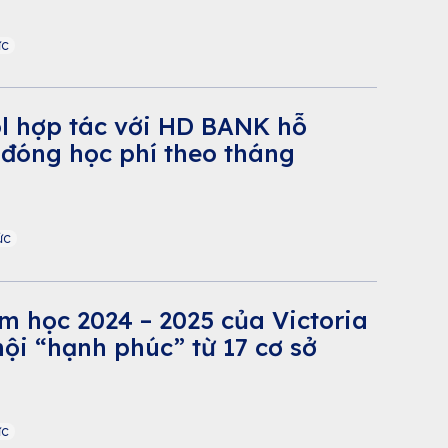
ức
ol hợp tác với HD BANK hỗ
 đóng học phí theo tháng
ức
m học 2024 – 2025 của Victoria
ội “hạnh phúc” từ 17 cơ sở
ức