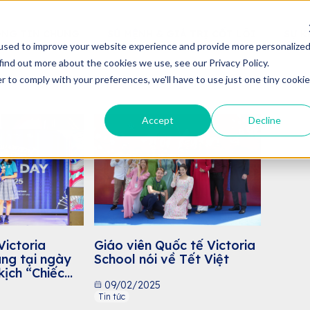
NG TIN CHUNG
SỨ MỆNH & GIÁ TRỊ CỐT LÕI
SỰ K
used to improve your website experience and provide more personalize
find out more about the cookies we use, see our Privacy Policy.
r to comply with your preferences, we'll have to use just one tiny cookie
Accept
Decline
Giáo viên Quốc tế Victoria
Victoria
School nói về Tết Việt
áng tại ngày
kịch “Chiếc
09/02/2025
Tin tức