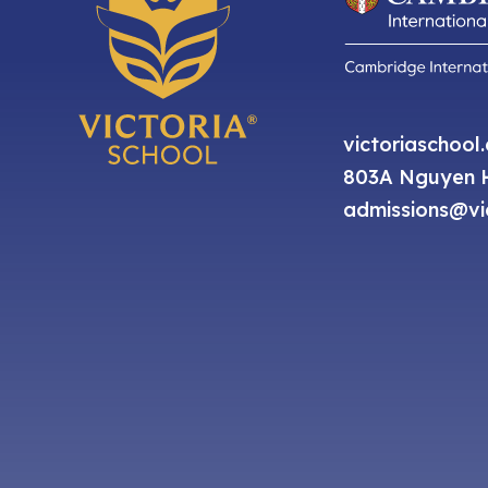
victoriaschool
803A Nguyen H
admissions@vic