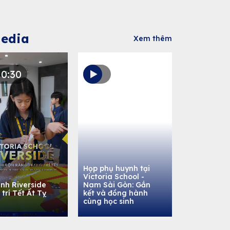
edia
Xem thêm
0:30
Họp phụ huynh tại
Victoria School -
inh Riverside
Nam Sài Gòn: Gắn
 trí Tết Ất Tỵ
kết và đồng hành
cùng học sinh