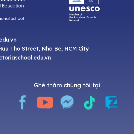
.edu.vn
uu Tho Street, Nha Be, HCM City
toriaschool.edu.vn
Ghé thăm chúng tôi tại