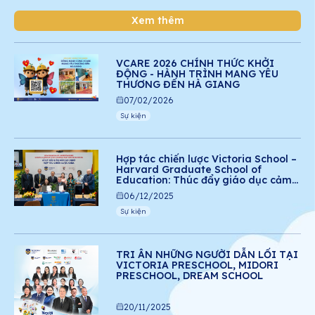
Xem thêm
VCARE 2026 CHÍNH THỨC KHỞI
ĐỘNG - HÀNH TRÌNH MANG YÊU
THƯƠNG ĐẾN HÀ GIANG
07/02/2026
Sự kiện
Hợp tác chiến lược Victoria School –
Harvard Graduate School of
Education: Thúc đẩy giáo dục cảm
xúc – xã hội cho học sinh Việt Nam
06/12/2025
Sự kiện
TRI ÂN NHỮNG NGƯỜI DẪN LỐI TẠI
VICTORIA PRESCHOOL, MIDORI
PRESCHOOL, DREAM SCHOOL
20/11/2025