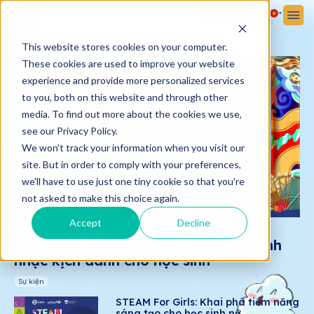
Đăng ký
Đăng nhập
This website stores cookies on your computer.
These cookies are used to improve your website
experience and provide more personalized services
to you, both on this website and through other
media. To find out more about the cookies we use,
see our Privacy Policy.
We won't track your information when you visit our
site. But in order to comply with your preferences,
we'll have to use just one tiny cookie so that you're
not asked to make this choice again.
Accept
Decline
17/02/2025
Victoria School triển khai chương trình
nhạc kịch dành cho học sinh
Sự kiện
STEAM For Girls: Khai phá tiềm năng
sáng tạo cho học sinh nữ