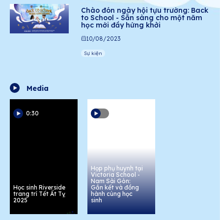
Chào đón ngày hội tựu trường: Back
to School - Sẵn sàng cho một năm
học mới đầy hứng khởi
10/08/2023
Sự kiện
Media
0:30
Họp phụ huynh tại
Victoria School -
Nam Sài Gòn:
Học sinh Riverside
Gắn kết và đồng
trang trí Tết Ất Tỵ
hành cùng học
2025
sinh