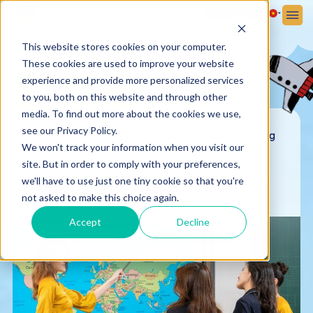
Đăng ký
Đăng nhập
SỨ MỆNH, TẦM NHÌN
This website stores cookies on your computer.
These cookies are used to improve your website
experience and provide more personalized services
TẦM NHÌN
to you, both on this website and through other
media. To find out more about the cookies we use,
see our Privacy Policy.
Phát triển hệ thống giáo dục quốc tế song ngữ rộng
We won't track your information when you visit our
khắp cả nước, mang bản sắc dân tộc, với chất
lượng giáo dục xuất sắc, môi trường học tập tiện
site. But in order to comply with your preferences,
nghi, mức học phí hợp lý, là thương hiệu được học
we'll have to use just one tiny cookie so that you're
sinh, phụ huynh yêu thích và tin tưởng.
not asked to make this choice again.
Accept
Decline