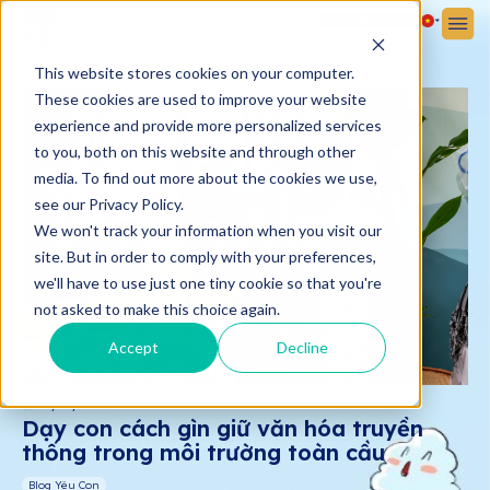
Đăng ký
Đăng nhập
This website stores cookies on your computer.
These cookies are used to improve your website
experience and provide more personalized services
to you, both on this website and through other
media. To find out more about the cookies we use,
see our Privacy Policy.
We won't track your information when you visit our
site. But in order to comply with your preferences,
we'll have to use just one tiny cookie so that you're
not asked to make this choice again.
Accept
Decline
06/01/2025
Dạy con cách gìn giữ văn hóa truyền
thống trong môi trường toàn cầu
Blog Yêu Con