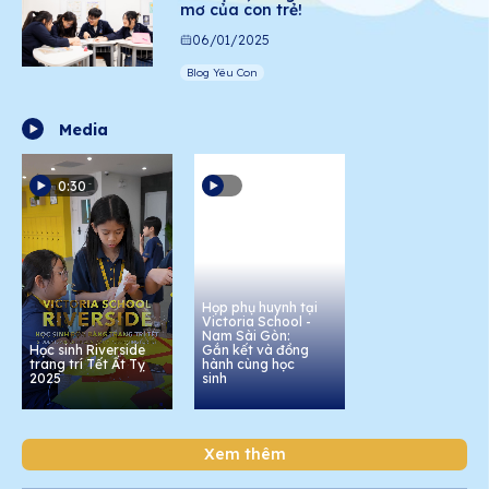
mơ của con trẻ!
06/01/2025
Blog Yêu Con
Media
0:30
Họp phụ huynh tại
Victoria School -
Nam Sài Gòn:
Học sinh Riverside
Gắn kết và đồng
trang trí Tết Ất Tỵ
hành cùng học
2025
sinh
Xem thêm