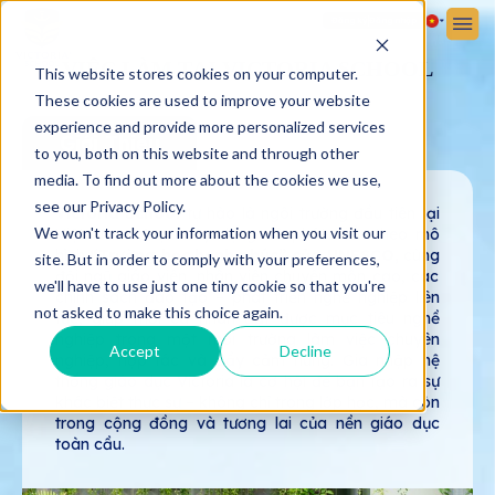
Đăng ký
Đăng nhập
VIỆC LÀM TẠI VICTORIA SCHOOL
This website stores cookies on your computer.
These cookies are used to improve your website
experience and provide more personalized services
Giới Thiệu
to you, both on this website and through other
media. To find out more about the cookies we use,
see our Privacy Policy.
Victoria School
tự hào là ngôi trường đầu tiên tại
We won't track your information when you visit our
Việt Nam được xây dựng và phát triển theo mô
hình
“Trường học hạnh phúc” của UNESCO
,
cùng
site. But in order to comply with your preferences,
đội ngũ giáo viên, nhân viên chuyên môn cao, các
we'll have to use just one tiny cookie so that you're
chính sách đào tạo – phát triển nghề nghiệp liên
not asked to make this choice again.
tục, giúp mỗi cá nhân đạt được mục tiêu nghề
nghiệp trong một môi trường làm việc chuyên
Accept
Decline
nghiệp, hợp tác và đầy cảm hứng.
Gia nhập hệ
thống giáo dục Victoria là cơ hội để bạn tạo ra sự
khác biệt thực sự – không chỉ trong lớp học, mà còn
trong cộng đồng và tương lai của nền giáo dục
toàn cầu.