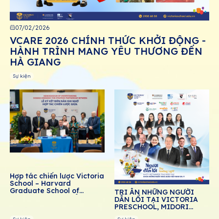
07/02/2026
VCARE 2026 CHÍNH THỨC KHỞI ĐỘNG -
HÀNH TRÌNH MANG YÊU THƯƠNG ĐẾN
HÀ GIANG
Sự kiện
Hợp tác chiến lược Victoria
School – Harvard
Graduate School of
TRI ÂN NHỮNG NGƯỜI
Education: Thúc đẩy giáo
DẪN LỐI TẠI VICTORIA
dục cảm xúc – xã hội cho
PRESCHOOL, MIDORI
học sinh Việt Nam
PRESCHOOL, DREAM