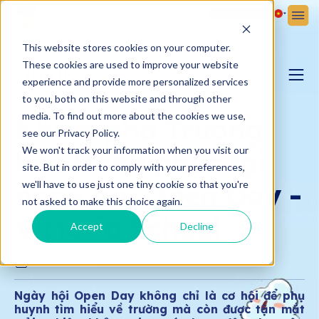
Đăng ký
Đăng nhập
This website stores cookies on your computer.
These cookies are used to improve your website
TIN TỨC
experience and provide more personalized services
to you, both on this website and through other
BLOG YÊU CON
media. To find out more about the cookies we use,
Khám phá Trường
see our Privacy Policy.
We won't track your information when you visit our
học Hạnh phúc tại
BẢN TIN VICTORIA
site. But in order to comply with your preferences,
ngày hội Open Day -
we'll have to use just one tiny cookie so that you're
not asked to make this choice again.
Victoria School
Accept
Decline
06.12.2024
Victoria School
Ngày hội Open Day không chỉ là cơ hội để phụ
huynh tìm hiểu về trường mà còn được tận mắt