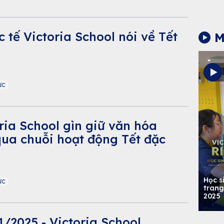
 tế Victoria School nói về Tết
M
ức
ria School gìn giữ văn hóa
qua chuỗi hoạt động Tết đặc
Học s
ức
trang
2025
1/2025 - Victoria School