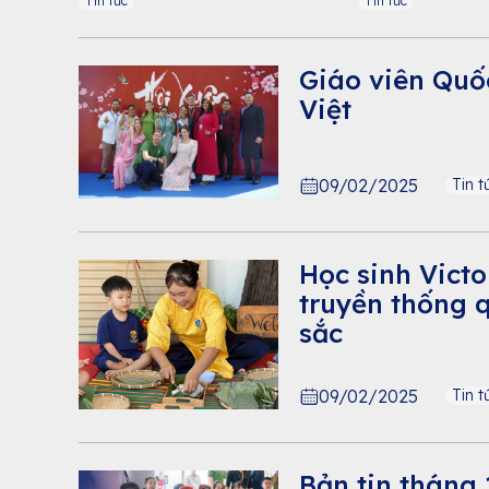
Tin tức
Tin tức
Giáo viên Quốc
Việt
09/02/2025
Tin t
Học sinh Victo
truyền thống 
sắc
09/02/2025
Tin t
Bản tin tháng 