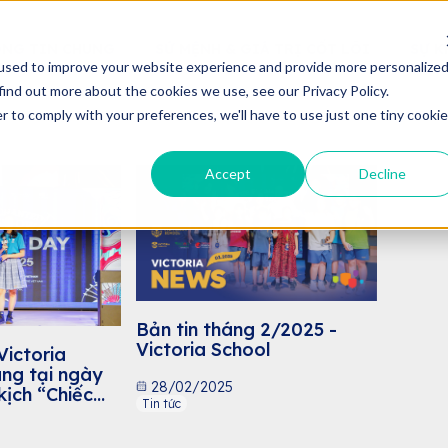
NG TIN CHUNG
SỨ MỆNH & GIÁ TRỊ CỐT LÕI
SỰ K
used to improve your website experience and provide more personalize
find out more about the cookies we use, see our Privacy Policy.
r to comply with your preferences, we'll have to use just one tiny cookie
Accept
Decline
Bản tin tháng 2/2025 -
Victoria School
Victoria
áng tại ngày
28/02/2025
kịch “Chiếc
Tin tức