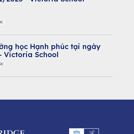
ức
ờng học Hạnh phúc tại ngày
 Victoria School
ức