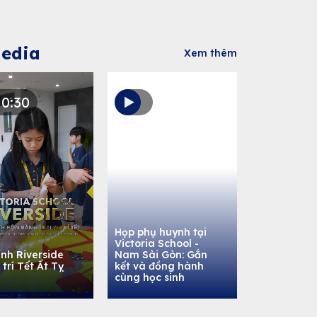
edia
Xem thêm
0:30
Họp phụ huynh tại
Victoria School -
inh Riverside
Nam Sài Gòn: Gắn
 trí Tết Ất Tỵ
kết và đồng hành
cùng học sinh