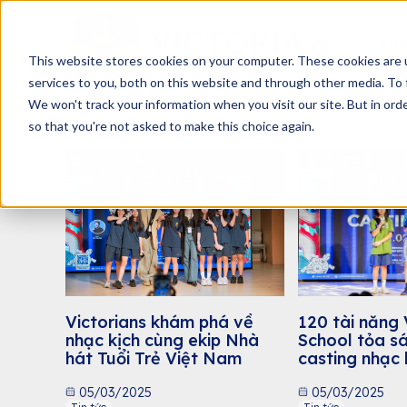
THÔ
This website stores cookies on your computer. These cookies are 
services to you, both on this website and through other media. To 
We won't track your information when you visit our site. But in orde
so that you're not asked to make this choice again.
Victorians khám phá về
120 tài năng 
nhạc kịch cùng ekip Nhà
School tỏa s
hát Tuổi Trẻ Việt Nam
casting nhạc 
Nỏ Thần”
05/03/2025
05/03/2025