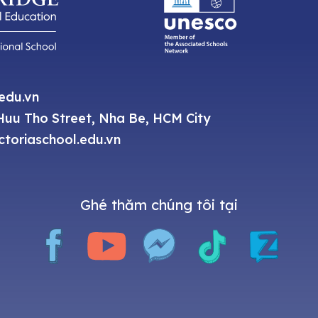
.edu.vn
uu Tho Street, Nha Be, HCM City
toriaschool.edu.vn
Ghé thăm chúng tôi tại