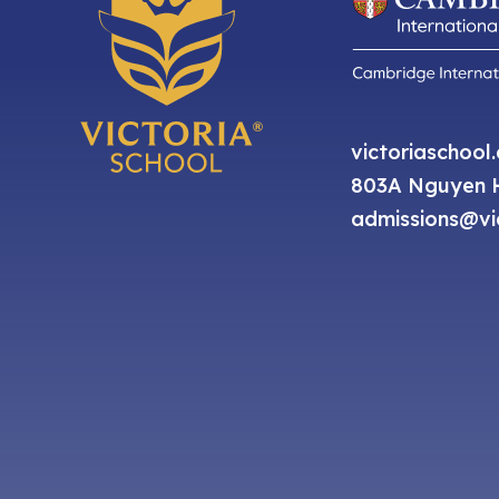
victoriaschool
803A Nguyen H
admissions@vic