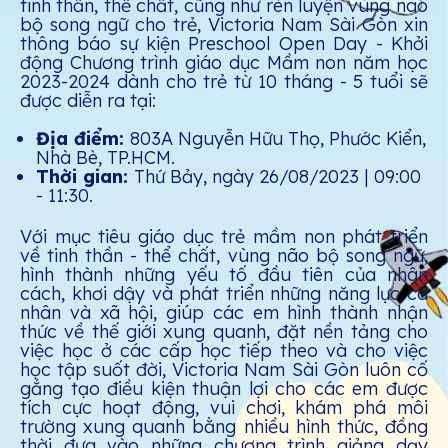
tinh thần, thể chất, cũng như rèn luyện vùng não
bộ song ngữ cho trẻ, Victoria Nam Sài Gòn xin
thông báo sự kiện Preschool Open Day - Khởi
động Chương trình giáo dục Mầm non năm học
2023-2024 dành cho trẻ từ 10 tháng - 5 tuổi sẽ
được diễn ra tại:
Địa điểm:
803A Nguyễn Hữu Thọ, Phước Kiển,
Nhà Bè, TP.HCM.
Thời gian:
Thứ Bảy, ngày 26/08/2023 | 09:00
- 11:30.
Với mục tiêu giáo dục trẻ mầm non phát triển
về tinh thần - thể chất, vùng não bộ song ngữ,
hình thành những yếu tố đầu tiên của nhân
cách, khơi dậy và phát triển những năng lực cá
nhân và xã hội, giúp các em hình thành nhận
thức về thế giới xung quanh, đặt nền tảng cho
việc học ở các cấp học tiếp theo và cho việc
học tập suốt đời, Victoria Nam Sài Gòn luôn cố
gắng tạo điều kiện thuận lợi cho các em được
tích cực hoạt động, vui chơi, khám phá môi
trường xung quanh bằng nhiều hình thức, đồng
thời đưa vào những chương trình giảng dạy