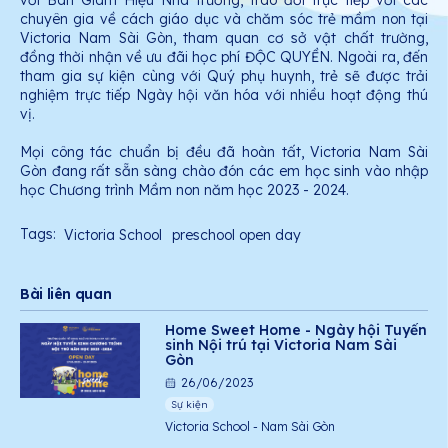
với Ban Giám Hiệu Nhà trường, trao đổi trực tiếp với các
chuyên gia về cách giáo dục và chăm sóc trẻ mầm non tại
Victoria Nam Sài Gòn, tham quan cơ sở vật chất trường,
đồng thời nhận về ưu đãi học phí ĐỘC QUYỀN. Ngoài ra, đến
tham gia sự kiện cùng với Quý phụ huynh, trẻ sẽ được trải
nghiệm trực tiếp Ngày hội văn hóa với nhiều hoạt động thú
vị.
Mọi công tác chuẩn bị đều đã hoàn tất, Victoria Nam Sài
Gòn đang rất sẵn sàng chào đón các em học sinh vào nhập
học Chương trình Mầm non năm học 2023 - 2024.
Tags:
Victoria School
preschool open day
Bài liên quan
Home Sweet Home - Ngày hội Tuyển
sinh Nội trú tại Victoria Nam Sài
Gòn
26/06/2023
Sự kiện
Victoria School - Nam Sài Gòn