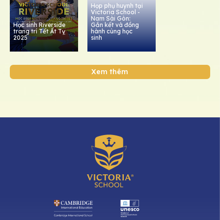
Họp phụ huynh tại
Victoria School -
Nam Sài Gòn:
Học sinh Riverside
Gắn kết và đồng
trang trí Tết Ất Tỵ
hành cùng học
2025
sinh
Xem thêm