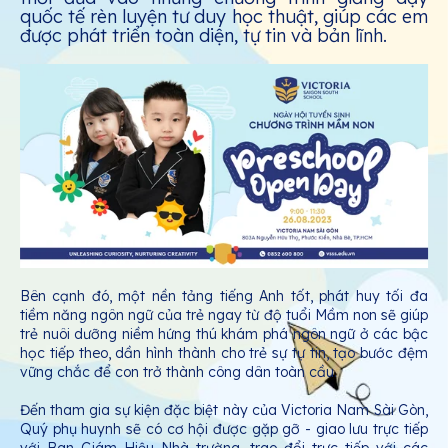
quốc tế rèn luyện tư duy học thuật, giúp các em
được phát triển toàn diện, tự tin và bản lĩnh.
Bên cạnh đó, một nền tảng tiếng Anh tốt, phát huy tối đa
tiềm năng ngôn ngữ của trẻ ngay từ độ tuổi Mầm non sẽ giúp
trẻ nuôi dưỡng niềm hứng thú khám phá ngôn ngữ ở các bậc
học tiếp theo, dần hình thành cho trẻ sự tự tin, tạo bước đệm
vững chắc để con trở thành công dân toàn cầu.
Đến tham gia sự kiện đặc biệt này của Victoria Nam Sài Gòn,
Quý phụ huynh sẽ có cơ hội được gặp gỡ - giao lưu trực tiếp