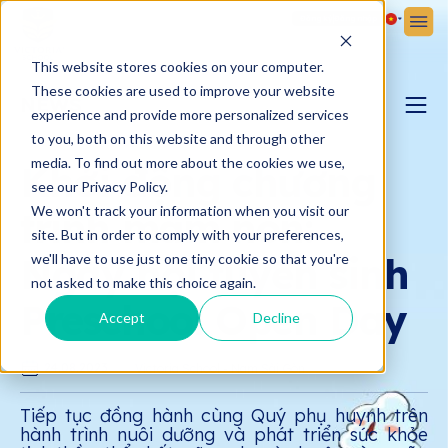
Đăng ký
Đăng nhập
This website stores cookies on your computer.
These cookies are used to improve your website
NEWS
experience and provide more personalized services
to you, both on this website and through other
BLOG YÊU CON
media. To find out more about the cookies we use,
Khởi động chương
see our Privacy Policy.
We won't track your information when you visit our
trình mầm non:
BẢN TIN VICTORIA
site. But in order to comply with your preferences,
Ngày hội tuyển sinh
we'll have to use just one tiny cookie so that you're
not asked to make this choice again.
Preschool Open Day
Accept
Decline
24.08.2023
Victoria School - Nam Sài Gòn
Tiếp tục đồng hành cùng Quý phụ huynh trên
hành trình nuôi dưỡng và phát triển sức khỏe