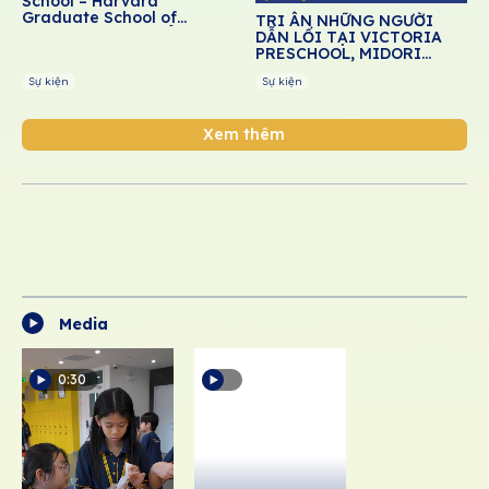
School – Harvard
Graduate School of
TRI ÂN NHỮNG NGƯỜI
Education: Thúc đẩy giáo
DẪN LỐI TẠI VICTORIA
dục cảm xúc – xã hội cho
PRESCHOOL, MIDORI
học sinh Việt Nam
PRESCHOOL, DREAM
Sự kiện
Sự kiện
SCHOOL
Xem thêm
Media
0:30