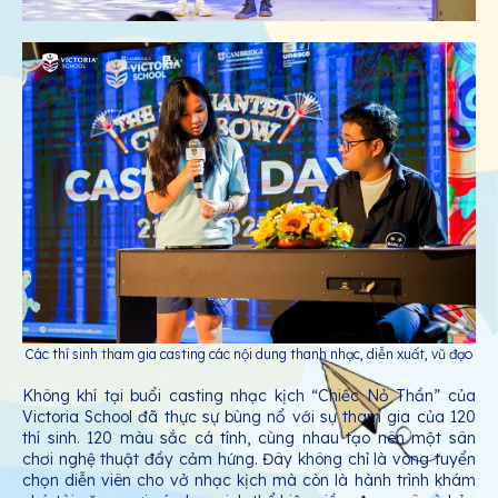
Các thí sinh tham gia casting các nội dung thanh nhạc, diễn xuất, vũ đạo
Không khí tại buổi casting nhạc kịch “Chiếc Nỏ Thần” của
Victoria School đã thực sự bùng nổ với sự tham gia của 120
thí sinh. 120 màu sắc cá tính, cùng nhau tạo nên một sân
chơi nghệ thuật đầy cảm hứng. Đây không chỉ là vòng tuyển
chọn diễn viên cho vở nhạc kịch mà còn là hành trình khám