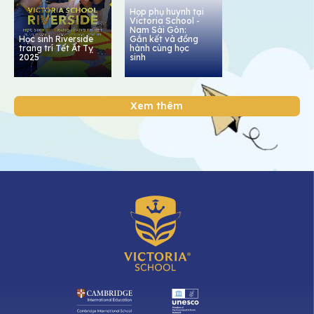
Họp phụ huynh tại
Victoria School -
Nam Sài Gòn:
Học sinh Riverside
Gắn kết và đồng
trang trí Tết Ất Tỵ
hành cùng học
2025
sinh
Xem thêm