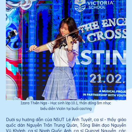
Izara Thiên Nga - Học sinh lớp 10.1, thần đồng âm nhạc
biểu diễn Violin tại buổi casting
Dưới sự hướng dẫn của NSƯT Lê Ánh Tuyết, ca sĩ - thầy giáo
quốc dân Nguyễn Trần Trung Quân, Tổng Biên đạo Nguyễn
Vũ Khánh, ca sĩ Noah Quốc Anh, ca sĩ Quinzel Nguyễn, các