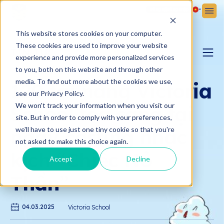
Đăng ký
Đăng nhập
This website stores cookies on your computer.
These cookies are used to improve your website
TIN TỨC
experience and provide more personalized services
to you, both on this website and through other
BLOG YÊU CON
media. To find out more about the cookies we use,
120 tài năng Victoria
see our Privacy Policy.
We won't track your information when you visit our
School tỏa sáng tại
BẢN TIN VICTORIA
site. But in order to comply with your preferences,
ngày casting nhạc
we'll have to use just one tiny cookie so that you're
not asked to make this choice again.
kịch “Chiếc Nỏ
Accept
Decline
Thần”
04.03.2025
Victoria School