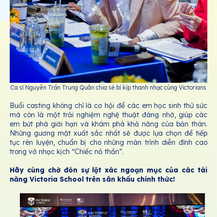
Ca sĩ Nguyễn Trần Trung Quân chia sẻ bí kíp thanh nhạc cùng Victorians
Buổi casting không chỉ là cơ hội để các em học sinh thử sức
mà còn là một trải nghiệm nghệ thuật đáng nhớ, giúp các
em bứt phá giới hạn và khám phá khả năng của bản thân.
Những gương mặt xuất sắc nhất sẽ được lựa chọn để tiếp
tục rèn luyện, chuẩn bị cho những màn trình diễn đỉnh cao
trong vở nhạc kịch “Chiếc nỏ thần”.
Hãy cùng chờ đón sự lột xác ngoạn mục của các tài
năng Victoria School trên sân khấu chính thức!