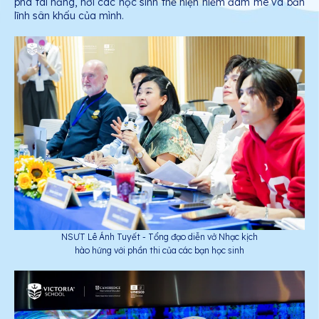
phá tài năng, nơi các học sinh thể hiện niềm đam mê và bản
lĩnh sân khấu của mình.
NSƯT Lê Ánh Tuyết - Tổng đạo diễn vở Nhạc kịch
hào hứng với phần thi của các bạn học sinh