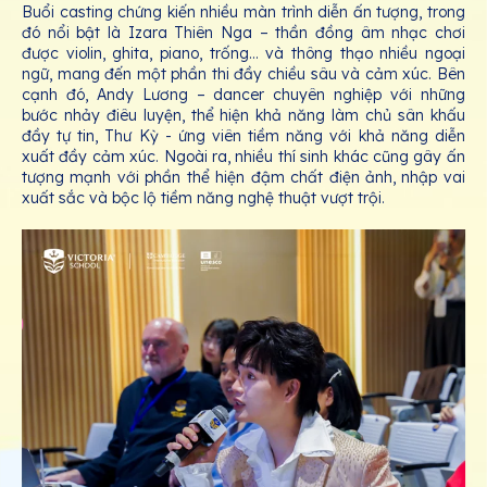
Buổi casting chứng kiến nhiều màn trình diễn ấn tượng, trong
đó nổi bật là Izara Thiên Nga – thần đồng âm nhạc chơi
được violin, ghita, piano, trống… và thông thạo nhiều ngoại
ngữ, mang đến một phần thi đầy chiều sâu và cảm xúc. Bên
cạnh đó, Andy Lương – dancer chuyên nghiệp với những
bước nhảy điêu luyện, thể hiện khả năng làm chủ sân khấu
đầy tự tin, Thư Kỳ - ứng viên tiềm năng với khả năng diễn
xuất đầy cảm xúc. Ngoài ra, nhiều thí sinh khác cũng gây ấn
tượng mạnh với phần thể hiện đậm chất điện ảnh, nhập vai
xuất sắc và bộc lộ tiềm năng nghệ thuật vượt trội.