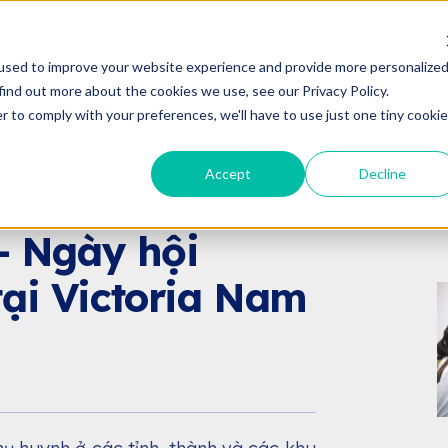
NG TIN CHUNG
SỨ MỆNH & GIÁ TRỊ CỐT LÕI
SỰ K
used to improve your website experience and provide more personalize
find out more about the cookies we use, see our Privacy Policy.
r to comply with your preferences, we'll have to use just one tiny cookie
BLOG YÊU CON
BẢN TIN VICTORIA
Accept
Decline
N TIN VICTORIA
IỆN
 Ngày hội
tại Victoria Nam