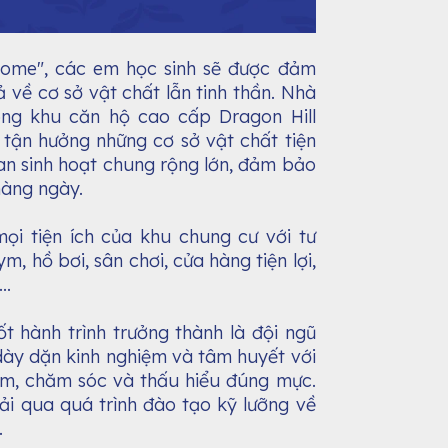
Home", các em học sinh sẽ được đảm
ả về cơ sở vật chất lẫn tinh thần. Nhà
ong khu căn hộ cao cấp Dragon Hill
tận hưởng những cơ sở vật chất tiện
an sinh hoạt chung rộng lớn, đảm bảo
hàng ngày.
i tiện ích của khu chung cư với tư
, hồ bơi, sân chơi, cửa hàng tiện lợi,
..
 hành trình trưởng thành là đội ngũ
 dày dặn kinh nghiệm và tâm huyết với
âm, chăm sóc và thấu hiểu đúng mực.
ải qua quá trình đào tạo kỹ lưỡng về
.