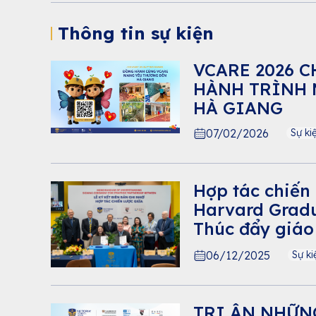
Thông tin sự kiện
VCARE 2026 
HÀNH TRÌNH 
HÀ GIANG
07/02/2026
Sự ki
Hợp tác chiến 
Harvard Gradu
Thúc đẩy giáo
học sinh Việt
06/12/2025
Sự ki
TRI ÂN NHỮN