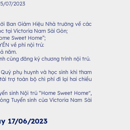
15/07/2023
với Ban Giám Hiệu Nhà trường về các
c tại Victoria Nam Sài Gòn;
“Home Sweet Home”;
N về phí nội trú:
cả năm.
inh cùng đăng ký chương trình nội trú.
o Quý phụ huynh và học sinh khi tham
i trợ toàn bộ chi phí đi lại hai chiều
uyển sinh Nội trú “Home Sweet Home",
òng Tuyển sinh của Victoria Nam Sài
y 17/06/2023