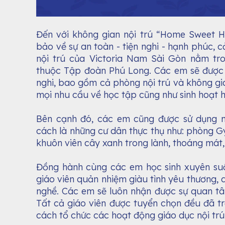
Đến với không gian nội trú “Home Sweet 
bảo về sự an toàn - tiện nghi - hạnh phúc, c
nội trú của Victoria Nam Sài Gòn nằm tr
thuộc Tập đoàn Phú Long. Các em sẽ được 
nghi, bao gồm cả phòng nội trú và không gi
mọi nhu cầu về học tập cũng như sinh hoạt 
Bên cạnh đó, các em cũng được sử dụng mọ
cách là những cư dân thực thụ như: phòng Gym
khuôn viên cây xanh trong lành, thoáng mát,.
Đồng hành cùng các em học sinh xuyên suốt
giáo viên quản nhiệm giàu tình yêu thương,
nghề. Các em sẽ luôn nhận được sự quan t
Tất cả giáo viên được tuyển chọn đều đã tr
cách tổ chức các hoạt động giáo dục nội trú