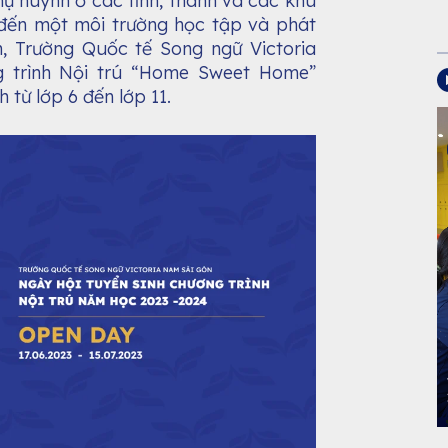
 huynh ở các tỉnh, thành và các khu
đến một môi trường học tập và phát
h, Trường Quốc tế Song ngữ Victoria
g trình Nội trú “Home Sweet Home”
 từ lớp 6 đến lớp 11.