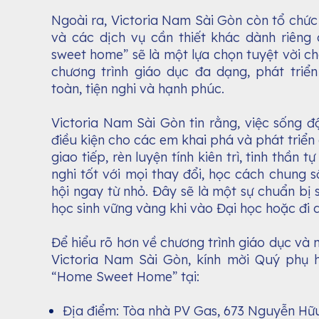
Ngoài ra, Victoria Nam Sài Gòn còn tổ chức
và các dịch vụ cần thiết khác dành riêng
sweet home” sẽ là một lựa chọn tuyệt vời c
chương trình giáo dục đa dạng, phát triể
toàn, tiện nghi và hạnh phúc.
Victoria Nam Sài Gòn tin rằng, việc sống đ
điều kiện cho các em khai phá và phát triể
giao tiếp, rèn luyện tính kiên trì, tinh thần tự
nghi tốt với mọi thay đổi, học cách chung
hội ngay từ nhỏ. Đây sẽ là một sự chuẩn bị
học sinh vững vàng khi vào Đại học hoặc đi 
Để hiểu rõ hơn về chương trình giáo dục và m
Victoria Nam Sài Gòn, kính mời Quý phụ 
“Home Sweet Home” tại:
Địa điểm: Tòa nhà PV Gas, 673 Nguyễn Hữu