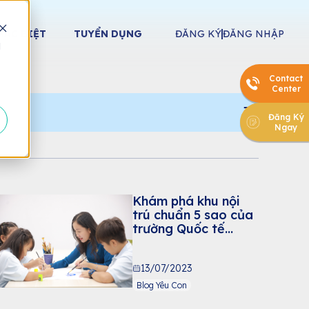
HÁC BIỆT
TUYỂN DỤNG
ĐĂNG KÝ
ĐĂNG NHẬP
d
Contact
Center
Đăng Ký
Ngay
Khám phá khu nội
trú chuẩn 5 sao của
trường Quốc tế
Song ngữ Victoria
Nam Sài Gòn
13/07/2023
Blog Yêu Con