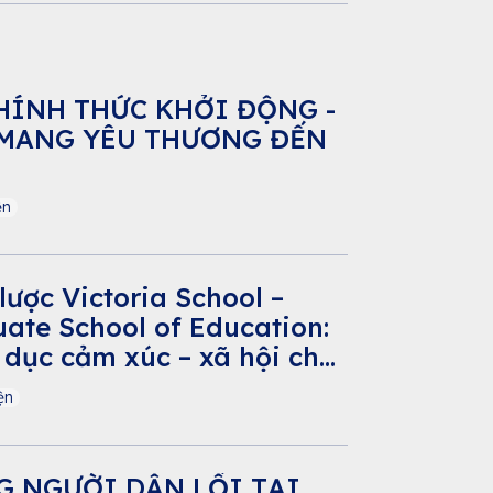
CHÍNH THỨC KHỞI ĐỘNG -
MANG YÊU THƯƠNG ĐẾN
ện
lược Victoria School –
ate School of Education:
 dục cảm xúc – xã hội cho
 Nam
ện
G NGƯỜI DẪN LỐI TẠI