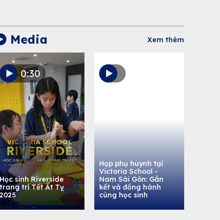
Media
Xem thêm
0:30
Họp phụ huynh tại
Victoria School -
Học sinh Riverside
Nam Sài Gòn: Gắn
trang trí Tết Ất Tỵ
kết và đồng hành
2025
cùng học sinh