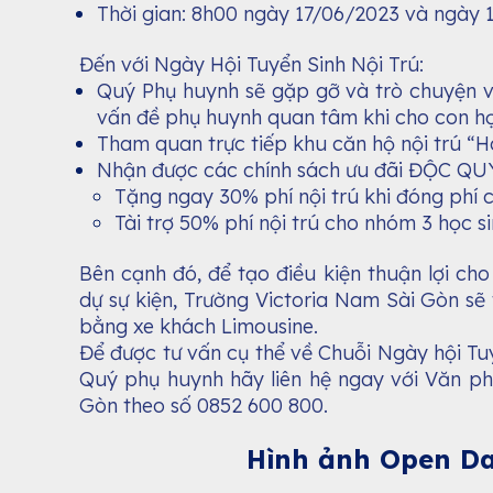
Thời gian: 8h00 ngày 17/06/2023 và ngày 
Đến với Ngày Hội Tuyển Sinh Nội Trú:
Quý Phụ huynh sẽ gặp gỡ và trò chuyện 
vấn đề phụ huynh quan tâm khi cho con họ
Tham quan trực tiếp khu căn hộ nội trú 
Nhận được các chính sách ưu đãi ĐỘC QUYỀ
Tặng ngay 30% phí nội trú khi đóng phí 
Tài trợ 50% phí nội trú cho nhóm 3 học s
Bên cạnh đó, để tạo điều kiện thuận lợi ch
dự sự kiện, Trường Victoria Nam Sài Gòn sẽ tà
bằng xe khách Limousine.
Để được tư vấn cụ thể về Chuỗi Ngày hội T
Quý phụ huynh hãy liên hệ ngay với Văn ph
Gòn theo số 0852 600 800.
Hình ảnh Open Da