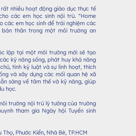
 rất nhiều hoạt động giáo dục thực tế
 cho các em học sinh nội trú. “Home
ho các em học sinh để trải nghiệm các
n bản thân trong một môi trường an
ộc lập tại một môi trường mới sẽ tạo
n các kỹ năng sống, phát huy khả năng
 chủ, tính kỷ luật và sự linh hoạt, thích
 sống và xây dựng các mối quan hệ xã
 sẵn sàng về tâm thế và kỹ năng, giúp
du học.
ôi trường nội trú lý tưởng của trường
huynh tham gia Ngày hội Tuyển sinh
 Thọ, Phước Kiển, Nhà Bè, TP.HCM