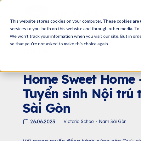
THÔ
This website stores cookies on your computer. These cookies are 
services to you, both on this website and through other media. To 
We won't track your information when you visit our site. But in orde
so that you're not asked to make this choice again.
TIN TỨC
BLOG YÊU CON
BẢ
SỰ K
Home Sweet Home -
Tuyển sinh Nội trú 
Sài Gòn
26.06.2023
Victoria School - Nam Sài Gòn