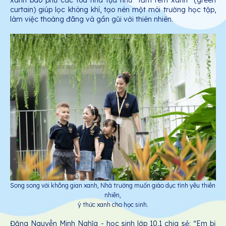
xanh bao phủ các tòa nhà tựa như “tấm rèm xanh” (green
curtain) giúp lọc không khí, tạo nên một môi trường học tập,
làm việc thoáng đãng và gần gũi với thiên nhiên.
Song song với không gian xanh, Nhà trường muốn giáo dục tình yêu thiên
nhiên,
ý thức xanh cho học sinh.
Đặng Nguyễn Minh Nghĩa - học sinh lớp 10.1 chia sẻ: “Em bị