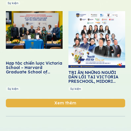
Sự kiện
Hợp tác chiến lược Victoria
School – Harvard
Graduate School of
TRI ÂN NHỮNG NGƯỜI
Education: Thúc đẩy giáo
DẪN LỐI TẠI VICTORIA
dục cảm xúc – xã hội cho
PRESCHOOL, MIDORI
học sinh Việt Nam
PRESCHOOL, DREAM
Sự kiện
Sự kiện
SCHOOL
Xem thêm