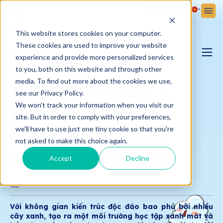
Đăng ký
Đăng nhập
This website stores cookies on your computer.
These cookies are used to improve your website
TIN TỨC
experience and provide more personalized services
to you, both on this website and through other
BLOG YÊU CON
media. To find out more about the cookies we use,
Victoria School -
see our Privacy Policy.
We won't track your information when you visit our
Nam Sài Gòn đạt
BẢN TIN VICTORIA
site. But in order to comply with your preferences,
giải thưởng Kiến
we'll have to use just one tiny cookie so that you're
not asked to make this choice again.
trúc quốc tế 2024
Accept
Decline
18.09.2024
Victoria School - Nam Sài Gòn
Với không gian kiến trúc độc đáo bao phủ bởi nhiều
cây xanh, tạo ra một môi trường học tập xanh mát và