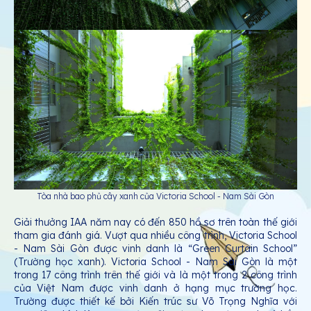
Tòa nhà bao phủ cây xanh của Victoria School - Nam Sài Gòn
Giải thưởng IAA năm nay có đến 850 hồ sơ trên toàn thế giới
tham gia đánh giá. Vượt qua nhiều công trình, Victoria School
- Nam Sài Gòn được vinh danh là “Green Curtain School”
(Trường học xanh). Victoria School - Nam Sài Gòn là một
trong 17 công trình trên thế giới và là một trong 2 công trình
của Việt Nam được vinh danh ở hạng mục trường học.
Trường được thiết kế bởi Kiến trúc sư Võ Trọng Nghĩa với