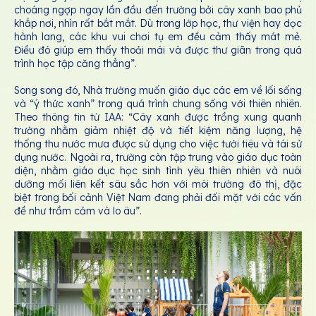
choáng ngợp ngay lần đầu đến trường bởi cây xanh bao phủ
khắp nơi, nhìn rất bắt mắt. Dù trong lớp học, thư viện hay dọc
hành lang, các khu vui chơi tụ em đều cảm thấy mát mẻ.
Điều đó giúp em thấy thoải mái và được thư giãn trong quá
trình học tập căng thẳng”.
Song song đó, Nhà trường muốn giáo dục các em về lối sống
và “ý thức xanh” trong quá trình chung sống với thiên nhiên.
Theo thông tin từ IAA: “Cây xanh được trồng xung quanh
trường nhằm giảm nhiệt độ và tiết kiệm năng lượng, hệ
thống thu nước mưa được sử dụng cho việc tưới tiêu và tái sử
dụng nước. Ngoài ra, trường còn tập trung vào giáo dục toàn
diện, nhằm giáo dục học sinh tình yêu thiên nhiên và nuôi
dưỡng mối liên kết sâu sắc hơn với môi trường đô thị, đặc
biệt trong bối cảnh Việt Nam đang phải đối mặt với các vấn
đề như trầm cảm và lo âu”.