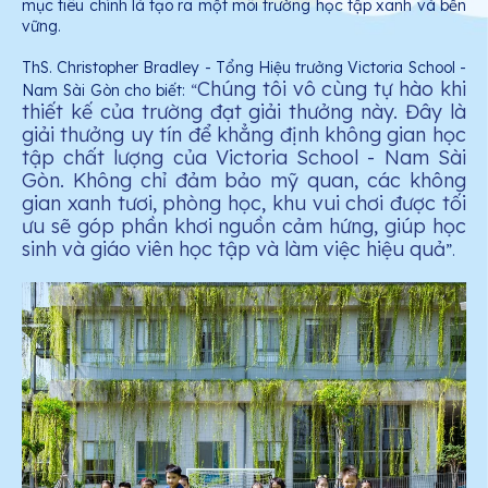
mục tiêu chính là tạo ra một môi trường học tập xanh và bền
vững.
ThS. Christopher Bradley - Tổng Hiệu trưởng Victoria School -
Chúng tôi vô cùng tự hào khi
Nam Sài Gòn cho biết:
“
thiết kế của trường đạt giải thưởng này. Đây là
giải thưởng uy tín để khẳng định không gian học
tập chất lượng của Victoria School - Nam Sài
Gòn. Không chỉ đảm bảo mỹ quan, các không
gian xanh tươi, phòng học, khu vui chơi được tối
ưu sẽ góp phần khơi nguồn cảm hứng, giúp học
sinh và giáo viên học tập và làm việc hiệu quả
”.