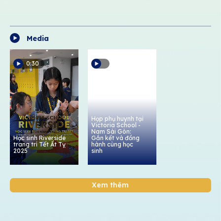
Media
0:30
Họp phụ huynh tại
Victoria School -
Nam Sài Gòn:
Học sinh Riverside
Gắn kết và đồng
trang trí Tết Ất Tỵ
hành cùng học
2025
sinh
Xem thêm