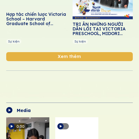
Hợp tác chiến lược Victoria
School – Harvard
Graduate School of
TRI ÂN NHỮNG NGƯỜI
Education: Thúc đẩy giáo
DẪN LỐI TẠI VICTORIA
dục cảm xúc – xã hội cho
PRESCHOOL, MIDORI
học sinh Việt Nam
PRESCHOOL, DREAM
Sự kiện
Sự kiện
SCHOOL
Xem thêm
Media
0:30