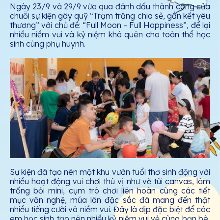
Ngày 23/9 và 29/9 vừa qua đánh dấu thành công của
chuỗi sự kiện gây quỹ “Trạm trăng chia sẻ, gắn kết yêu
thương” với chủ đề: “Full Moon - Full Happiness”, để lại
nhiều niềm vui và kỷ niệm khó quên cho toàn thể học
sinh cùng phụ huynh.
Sự kiện đã tạo nên một khu vườn tuổi thơ sinh động với
nhiều hoạt động vui chơi thú vị như vẽ túi canvas, làm
trống bỏi mini, cụm trò chơi liên hoàn cùng các tiết
mục văn nghệ, múa lân đặc sắc đã mang đến thật
nhiều tiếng cười và niềm vui. Đây là dịp đặc biệt để các
em học sinh tạo nên nhiều kỷ niệm vui vẻ cùng bạn bè,