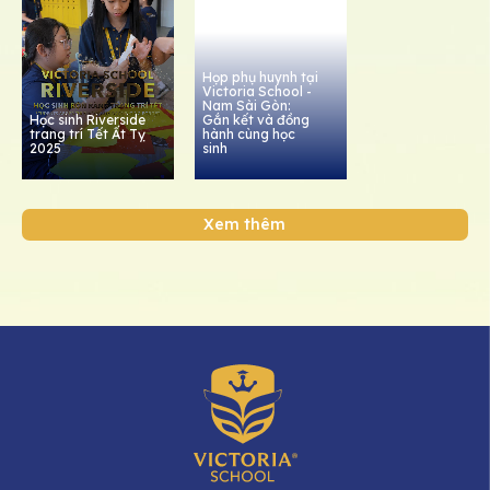
Họp phụ huynh tại
Victoria School -
Nam Sài Gòn:
Học sinh Riverside
Gắn kết và đồng
trang trí Tết Ất Tỵ
hành cùng học
2025
sinh
Xem thêm