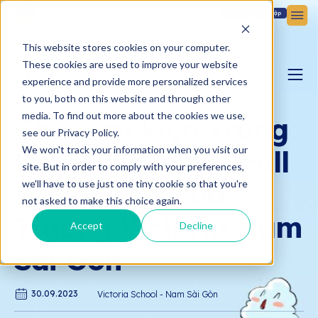
Đăng ký
Đăng nhập
This website stores cookies on your computer.
These cookies are used to improve your website
TIN TỨC
experience and provide more personalized services
to you, both on this website and through other
BLOG YÊU CON
media. To find out more about the cookies we use,
Chuỗi sự kiện Trung
see our Privacy Policy.
We won't track your information when you visit our
thu "Full Moon - Full
BẢN TIN VICTORIA
site. But in order to comply with your preferences,
Happiness" của
we'll have to use just one tiny cookie so that you're
not asked to make this choice again.
Trường Victoria Nam
Accept
Decline
Sài Gòn
30.09.2023
Victoria School - Nam Sài Gòn