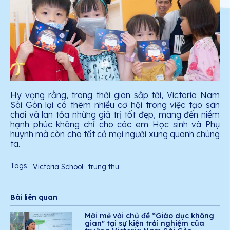
Hy vọng rằng, trong thời gian sắp tới, Victoria Nam
Sài Gòn lại có thêm nhiều cơ hội trong việc tạo sân
chơi và lan tỏa những giá trị tốt đẹp, mang đến niềm
hạnh phúc không chỉ cho các em Học sinh và Phụ
huynh mà còn cho tất cả mọi người xung quanh chúng
ta.
Tags:
Victoria School
trung thu
Bài liên quan
Mới mẻ với chủ đề “Giáo dục không
gian" tại sự kiện trải nghiệm của