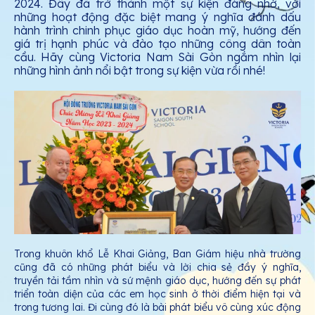
2024. Đây đã trở thành một sự kiện đáng nhớ, với
những hoạt động đặc biệt mang ý nghĩa đánh dấu
hành trình chinh phục giáo dục hoàn mỹ, hướng đến
giá trị hạnh phúc và đào tạo những công dân toàn
cầu. Hãy cùng Victoria Nam Sài Gòn ngắm nhìn lại
những hình ảnh nổi bật trong sự kiện vừa rồi nhé!
Trong khuôn khổ Lễ Khai Giảng, Ban Giám hiệu nhà trường
cũng đã có những phát biểu và lời chia sẻ đầy ý nghĩa,
truyền tải tầm nhìn và sứ mệnh giáo dục, hướng đến sự phát
triển toàn diện của các em học sinh ở thời điểm hiện tại và
trong tương lai. Đi cùng đó là bài phát biểu vô cùng xúc động