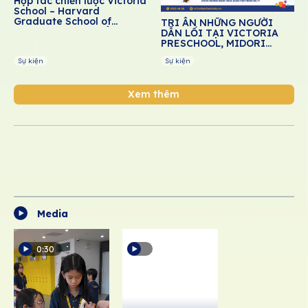
Hợp tác chiến lược Victoria
School – Harvard
Graduate School of
TRI ÂN NHỮNG NGƯỜI
Education: Thúc đẩy giáo
DẪN LỐI TẠI VICTORIA
dục cảm xúc – xã hội cho
PRESCHOOL, MIDORI
học sinh Việt Nam
PRESCHOOL, DREAM
Sự kiện
Sự kiện
SCHOOL
Xem thêm
Media
0:30