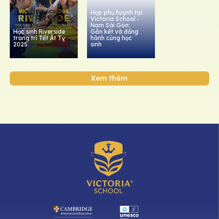
Họp phụ huynh tại
Victoria School -
Nam Sài Gòn:
Học sinh Riverside
Gắn kết và đồng
trang trí Tết Ất Tỵ
hành cùng học
2025
sinh
Xem thêm