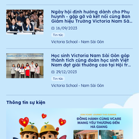
Ngày hội định hướng dành cho Phụ
huynh - gặp gỡ và kết nối cùng Ban
Giám hiệu Trường Victoria Nam Sài
Gòn
16/09/2023
Tin tức
Victoria School - Nam Sài Gòn
Học sinh Victoria Nam Sài Gòn góp
thành tích cùng đoàn học sinh Việt
Nam đạt giải thưởng cao tại Hội trại
Năng khiếu Khoa học ASEAN+3 ở
29/12/2023
Hàn Quốc
Tin tức
Victoria School - Nam Sài Gòn
Thông tin sự kiện