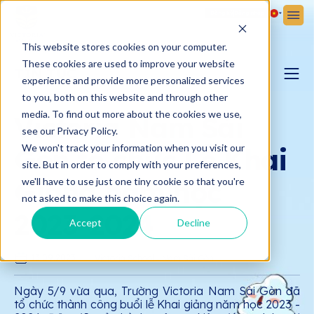
Đăng ký
Đăng nhập
This website stores cookies on your computer.
These cookies are used to improve your website
TIN TỨC
experience and provide more personalized services
to you, both on this website and through other
BLOG YÊU CON
media. To find out more about the cookies we use,
Victoria Nam Sài
see our Privacy Policy.
We won't track your information when you visit our
Gòn tổ chức Lễ Khai
BẢN TIN VICTORIA
site. But in order to comply with your preferences,
Giảng năm học
we'll have to use just one tiny cookie so that you're
not asked to make this choice again.
2023-2024
Accept
Decline
13.09.2023
Victoria School - Nam Sài Gòn
Ngày 5/9 vừa qua, Trường Victoria Nam Sài Gòn đã
tổ chức thành công buổi lễ Khai giảng năm học 2023 -