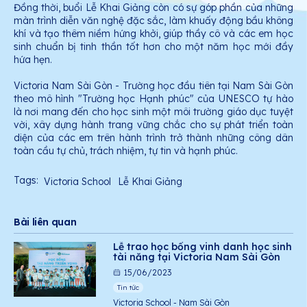
Đồng thời, buổi Lễ Khai Giảng còn có sự góp phần của những
màn trình diễn văn nghệ đặc sắc, làm khuấy động bầu không
khí và tạo thêm niềm hứng khởi, giúp thầy cô và các em học
sinh chuẩn bị tinh thần tốt hơn cho một năm học mới đầy
hứa hẹn.
Victoria Nam Sài Gòn - Trường học đầu tiên tại Nam Sài Gòn
theo mô hình "Trường học Hạnh phúc" của UNESCO tự hào
là nơi mang đến cho học sinh một môi trường giáo dục tuyệt
vời, xây dựng hành trang vững chắc cho sự phát triển toàn
diện của các em trên hành trình trở thành những công dân
toàn cầu tự chủ, trách nhiệm, tự tin và hạnh phúc.
Tags:
Victoria School
Lễ Khai Giảng
Bài liên quan
Lễ trao học bổng vinh danh học sinh
tài năng tại Victoria Nam Sài Gòn
15/06/2023
Tin tức
Victoria School - Nam Sài Gòn