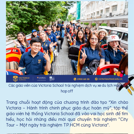
Các giáo viên của Victoria School trải nghiệm dịch vụ xe du lịch Hop on
hop off
Trong chuỗi hoạt động của chương trình đào tạo “Xin chào
Victoria – Hành trình chinh phục giáo dục hoàn mỹ”, tập thể
giáo viên hệ thống Victoria School đã vào vai học sinh để tìm
hiểu, học hỏi những điều mới qua chuyến trải nghiệm "City
Tour – Một ngày trải nghiệm TP.HCM cùng Victoria".