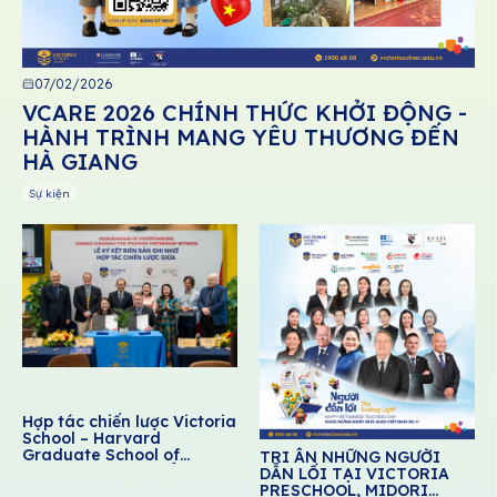
07/02/2026
VCARE 2026 CHÍNH THỨC KHỞI ĐỘNG -
HÀNH TRÌNH MANG YÊU THƯƠNG ĐẾN
HÀ GIANG
Sự kiện
Hợp tác chiến lược Victoria
School – Harvard
Graduate School of
TRI ÂN NHỮNG NGƯỜI
Education: Thúc đẩy giáo
DẪN LỐI TẠI VICTORIA
dục cảm xúc – xã hội cho
PRESCHOOL, MIDORI