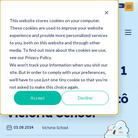
Đăng ký
Đăng nhập
This website stores cookies on your computer.
These cookies are used to improve your website
TIN TỨC
experience and provide more personalized services
to you, both on this website and through other
BLOG YÊU CON
media. To find out more about the cookies we use,
Trải nghiệm Thành
see our Privacy Policy.
We won't track your information when you visit our
phố mang tên Bác: 1
BẢN TIN VICTORIA
site. But in order to comply with your preferences,
ngày hóa thân là
we'll have to use just one tiny cookie so that you're
not asked to make this choice again.
học sinh của thầy cô
Accept
Decline
Victoria School
03.08.2024
Victoria School