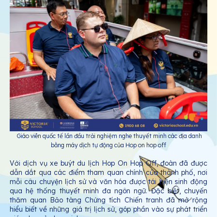
Giáo viên quốc tế lần đầu trải nghiệm nghe thuyết minh các địa danh
bằng máy dịch tự động của Hop on hop off
Với dịch vụ xe buýt du lịch Hop On Hop Off, đoàn đã được
dẫn dắt qua các điểm tham quan chính của thành phố, nơi
mỗi câu chuyện lịch sử và văn hóa được tái hiện sinh động
qua hệ thống thuyết minh đa ngôn ngữ. Đặc biệt, chuyến
thăm quan Bảo tàng Chứng tích Chiến tranh đã mở rộng
hiểu biết về những giá trị lịch sử, góp phần vào sự phát triển