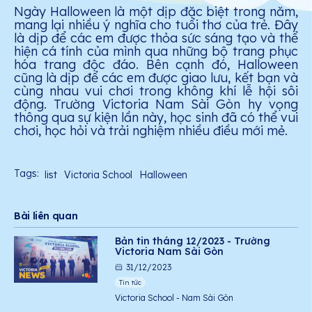
Ngày Halloween là một dịp đặc biệt trong năm,
mang lại nhiều ý nghĩa cho tuổi thơ của trẻ. Đây
là dịp để các em được thỏa sức sáng tạo và thể
hiện cá tính của mình qua những bộ trang phục
hóa trang độc đáo. Bên cạnh đó, Halloween
cũng là dịp để các em được giao lưu, kết bạn và
cùng nhau vui chơi trong không khí lễ hội sôi
động. Trường Victoria Nam Sài Gòn hy vọng
thông qua sự kiện lần này, học sinh đã có thể vui
chơi, học hỏi và trải nghiệm nhiều điều mới mẻ.
Tags:
list
Victoria School
Halloween
Bài liên quan
Bản tin tháng 12/2023 - Trường
Victoria Nam Sài Gòn
31/12/2023
Tin tức
Victoria School - Nam Sài Gòn