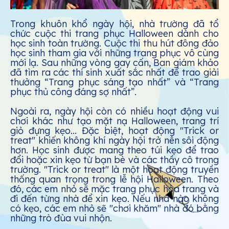
Trong khuôn khổ ngày hội, nhà trường đã tổ
chức cuộc thi trang phục Halloween dành cho
học sinh toàn trường. Cuộc thi thu hút đông đảo
học sinh tham gia với những trang phục vô cùng
mới lạ. Sau những vòng gay cấn, Ban giám khảo
đã tìm ra các thí sinh xuất sắc nhất để trao giải
thưởng “Trang phục sáng tạo nhất” và “Trang
phục thủ công đáng sợ nhất”.
Ngoài ra, ngày hội còn có nhiều hoạt động vui
chơi khác như tạo mặt nạ Halloween, trang trí
giỏ đựng kẹo… Đặc biệt, hoạt động "Trick or
treat" khiến không khí ngày hội trở nên sôi động
hơn. Học sinh được mang theo túi kẹo để trao
đổi hoặc xin kẹo từ bạn bè và các thầy cô trong
trường. "Trick or treat" là một hoạt động truyền
thống quan trọng trong lễ hội Halloween. Theo
đó, các em nhỏ sẽ mặc trang phục hóa trang và
đi đến từng nhà để xin kẹo. Nếu nhà nào không
có kẹo, các em nhỏ sẽ "chơi khăm" nhà đó bằng
những trò đùa vui nhộn.