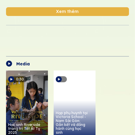
Xem thêm
Media
0:30
Họp phụ huynh tại
Victoria School -
Nam Sài Gòn:
Học sinh Riverside
Gắn kết và đồng
trang trí Tết Ất Tỵ
hành cùng học
2025
sinh