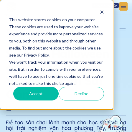
Đăng ký
Đăng nhập
This website stores cookies on your computer.
These cookies are used to improve your website
TIN TỨC
experience and provide more personalized services
to you, both on this website and through other
BLOG YÊU CON
media. To find out more about the cookies we use,
Sự kiện Halloween
see our Privacy Policy.
We won't track your information when you visit our
đáng nhớ tại
BẢN TIN VICTORIA
site. But in order to comply with your preferences,
Victoria Nam Sài
we'll have to use just one tiny cookie so that you're
not asked to make this choice again.
Gòn
Accept
Decline
31.10.2023
Victoria School - Nam Sài Gòn
Để tạo sân chơi lành mạnh cho học sinh và cơ
hội trải nghiệm văn hóa phương Tây, trường