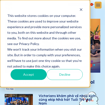
Đăng ký
Đăng nhập
This website stores cookies on your computer.
These cookies are used to improve your website
experience and provide more personalized services
to you, both on this website and through other
media. To find out more about the cookies we use,
see our Privacy Policy.
We won't track your information when you visit our
site. But in order to comply with your preferences,
we'll have to use just one tiny cookie so that you're
not asked to make this choice again.
Accept
Decline
01/04/2025
Bản tin tháng 3/2025 - Victoria School
Tin tức
Victorians khám phá về nhạc kịch
cùng ekip Nhà hát Tuổi Trẻ Việt
Nam