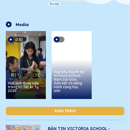
Tin tức
Media
0:30
Họp phụ huynh tại
Victoria School -
Nam Sài Gòn:
Học sinh Riverside
Gắn kết và đồng
trang trí Tết Ất Tỵ
hành cùng học
2025
sinh
Xem thêm
BẢN TIN VICTORIA SCHOOL -