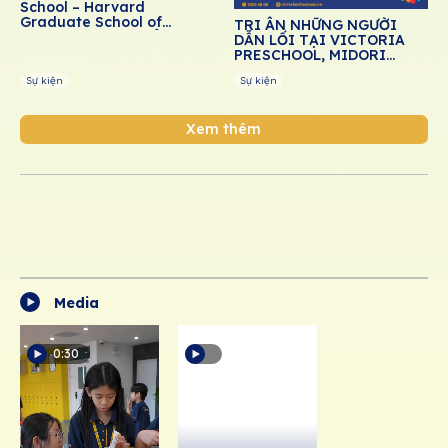
School – Harvard
Graduate School of
TRI ÂN NHỮNG NGƯỜI
Education: Thúc đẩy giáo
DẪN LỐI TẠI VICTORIA
dục cảm xúc – xã hội cho
PRESCHOOL, MIDORI
học sinh Việt Nam
PRESCHOOL, DREAM
Sự kiện
Sự kiện
SCHOOL
Xem thêm
Media
0:30