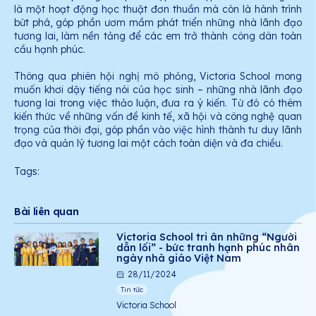
là một hoạt động học thuật đơn thuần mà còn là hành trình
bứt phá, góp phần ươm mầm phát triển những nhà lãnh đạo
tương lai, làm nền tảng để các em trở thành công dân toàn
cầu hạnh phúc.
Thông qua phiên hội nghị mô phỏng, Victoria School mong
muốn khơi dậy tiếng nói của học sinh – những nhà lãnh đạo
tương lai trong việc thảo luận, đưa ra ý kiến. Từ đó có thêm
kiến thức về những vấn đề kinh tế, xã hội và công nghệ quan
trọng của thời đại, góp phần vào việc hình thành tư duy lãnh
đạo và quản lý tương lai một cách toàn diện và đa chiều.
Tags:
Bài liên quan
Victoria School tri ân những “Người
dẫn lối” - bức tranh hạnh phúc nhân
ngày nhà giáo Việt Nam
28/11/2024
Tin tức
Victoria School