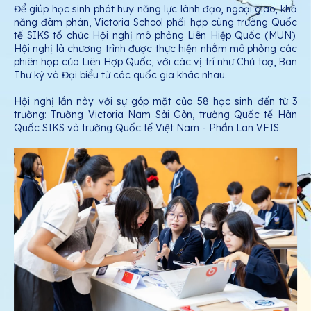
Để giúp học sinh phát huy năng lực lãnh đạo, ngoại giao, khả
năng đàm phán, Victoria School phối hợp cùng trường Quốc
tế SIKS tổ chức Hội nghị mô phỏng Liên Hiệp Quốc (MUN).
Hội nghị là chương trình được thực hiện nhằm mô phỏng các
phiên họp của Liên Hợp Quốc, với các vị trí như Chủ toạ, Ban
Thư ký và Đại biểu từ các quốc gia khác nhau.
Hội nghị lần này với sự góp mặt của 58 học sinh đến từ 3
trường: Trường Victoria Nam Sài Gòn, trường Quốc tế Hàn
Quốc SIKS và trường Quốc tế Việt Nam - Phần Lan VFIS.