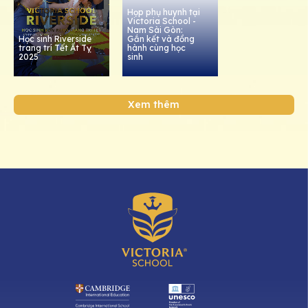
Họp phụ huynh tại
Victoria School -
Nam Sài Gòn:
Học sinh Riverside
Gắn kết và đồng
trang trí Tết Ất Tỵ
hành cùng học
2025
sinh
Xem thêm