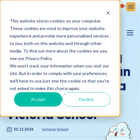
Đăng ký
Đăng nhập
This website stores cookies on your computer.
These cookies are used to improve your website
TIN TỨC
experience and provide more personalized services
to you, both on this website and through other
BLOG YÊU CON
media. To find out more about the cookies we use,
Hội nghị mô phỏng
see our Privacy Policy.
We won't track your information when you visit our
Liên Hợp Quốc – sân
BẢN TIN VICTORIA
site. But in order to comply with your preferences,
chơi ngoại giao của
we'll have to use just one tiny cookie so that you're
not asked to make this choice again.
các tài năng trẻ
Accept
Decline
Victoria School
30.12.2024
Victoria School