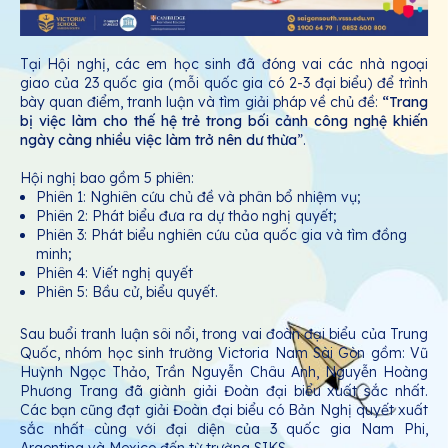
Tại Hội nghị, các em học sinh đã đóng vai các nhà ngoại
giao của 23 quốc gia (mỗi quốc gia có 2-3 đại biểu) để trình
bày quan điểm, tranh luận và tìm giải pháp về chủ đề:
“Trang
bị việc làm cho thế hệ trẻ trong bối cảnh công nghệ khiến
ngày càng nhiều việc làm trở nên dư thừa
”.
Hội nghị bao gồm 5 phiên:
Phiên 1: Nghiên cứu chủ đề và phân bổ nhiệm vụ;
Phiên 2: Phát biểu đưa ra dự thảo nghị quyết;
Phiên 3: Phát biểu nghiên cứu của quốc gia và tìm đồng
minh;
Phiên 4: Viết nghị quyết
Phiên 5: Bầu cử, biểu quyết.
Sau buổi tranh luận sôi nổi, trong vai đoàn đại biểu của Trung
Quốc, nhóm học sinh trường Victoria Nam Sài Gòn gồm: Vũ
Huỳnh Ngọc Thảo, Trần Nguyễn Châu Anh, Nguyễn Hoàng
Phương Trang đã giành giải Đoàn đại biểu xuất sắc nhất.
Các bạn cũng đạt giải Đoàn đại biểu có Bản Nghị quyết xuất
sắc nhất cùng với đại diện của 3 quốc gia Nam Phi,
Argentina và Mexico đến từ trường SIKS.