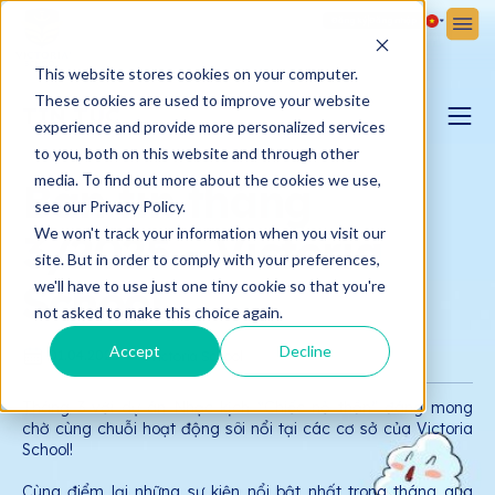
Đăng ký
Đăng nhập
This website stores cookies on your computer.
These cookies are used to improve your website
TIN TỨC
experience and provide more personalized services
to you, both on this website and through other
BLOG YÊU CON
media. To find out more about the cookies we use,
Bản tin tháng
see our Privacy Policy.
We won't track your information when you visit our
3/2025 - Victoria
BẢN TIN VICTORIA
site. But in order to comply with your preferences,
School
we'll have to use just one tiny cookie so that you're
not asked to make this choice again.
Accept
Decline
01.04.2025
Victoria School
Tháng 3 với dự án Nhạc kịch “Chiếc nỏ thần” đáng mong
chờ cùng chuỗi hoạt động sôi nổi tại các cơ sở của Victoria
School!
Cùng điểm lại những sự kiện nổi bật nhất trong tháng qua