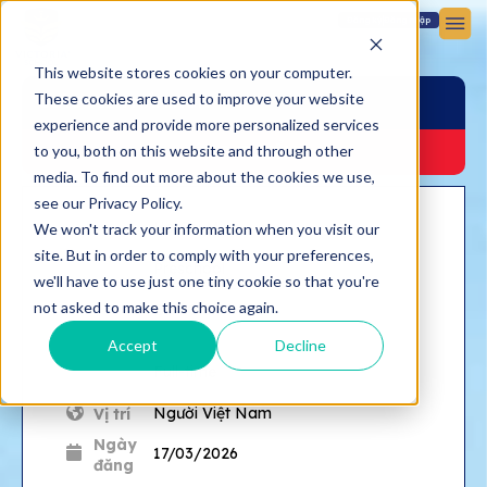
Đăng ký
Đăng nhập
This website stores cookies on your computer.
These cookies are used to improve your website
GIÁO VIÊN MẦM NON
experience and provide more personalized services
to you, both on this website and through other
ỨNG TUYỂN
media. To find out more about the cookies we use,
see our Privacy Policy.
Địa
Ho Chi Minh
We won't track your information when you visit our
điểm
site. But in order to comply with your preferences,
Phòng
Preschool
ban
we'll have to use just one tiny cookie so that you're
Báo
not asked to make this choice again.
Ban Giám Hiệu
cáo
cho
Accept
Decline
Hình
Full-time
thức
Người Việt Nam
Vị trí
Ngày
17/03/2026
đăng