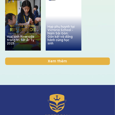
Họp phụ huynh tại
Victoria School -
Nam Sài Gòn:
Học sinh Riverside
Gắn kết và đồng
trang trí Tết Ất Tỵ
hành cùng học
2025
sinh
Xem thêm