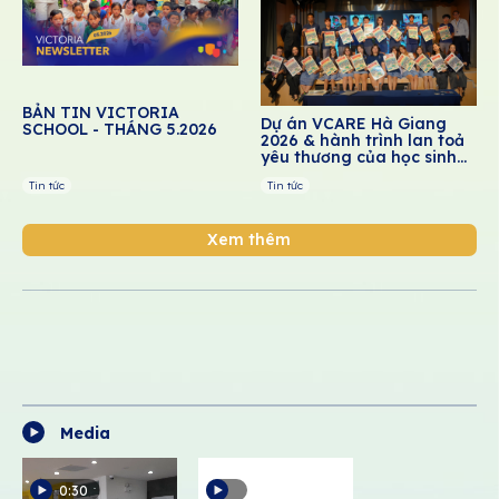
BẢN TIN VICTORIA
Dự án VCARE Hà Giang
SCHOOL - THÁNG 5.2026
2026 & hành trình lan toả
yêu thương của học sinh
Victoria School
Tin tức
Tin tức
Xem thêm
Media
0:30