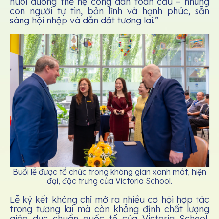
nuôi dưỡng thế hệ công dân toàn cầu – những
con người tự tin, bản lĩnh và hạnh phúc, sẵn
sàng hội nhập và dẫn dắt tương lai.”
Buổi lễ được tổ chức trong không gian xanh mát, hiện
đại, đặc trưng của Victoria School.
Lễ ký kết không chỉ mở ra nhiều cơ hội hợp tác
trong tương lai mà còn khẳng định chất lượng
giáo dục chuẩn quốc tế của Victoria School,