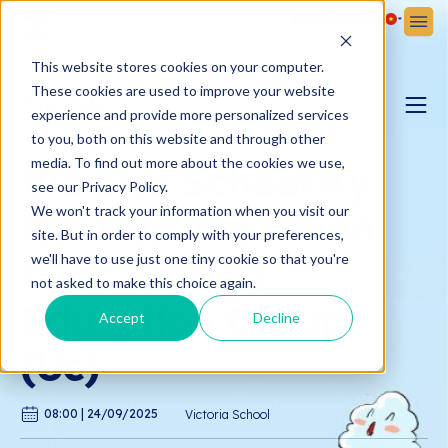
Đăng ký
Đăng nhập
This website stores cookies on your computer.
These cookies are used to improve your website
TIN TỨC
experience and provide more personalized services
to you, both on this website and through other
BLOG YÊU CON
media. To find out more about the cookies we use,
Victoria School Ký
see our Privacy Policy.
We won't track your information when you visit our
Kết Hợp Tác Chiến
BẢN TIN VICTORIA
site. But in order to comply with your preferences,
Lược với TET
we'll have to use just one tiny cookie so that you're
not asked to make this choice again.
Education Group
Accept
Decline
(Úc)
08:00 | 24/09/2025
Victoria School