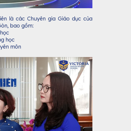
ên là các Chuyên gia Giáo dục của
 Gòn, bao gồm:
 học
ung học
huyên môn