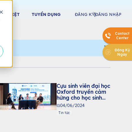
HÁC BIỆT
TUYỂN DỤNG
ĐĂNG KÝ
ĐĂNG NHẬP
d
Contact
Center
Đăng Ký
Ngay
Cựu sinh viên đại học
Oxford truyền cảm
hứng cho học sinh
Victoria School
04/06/2024
Tin tức