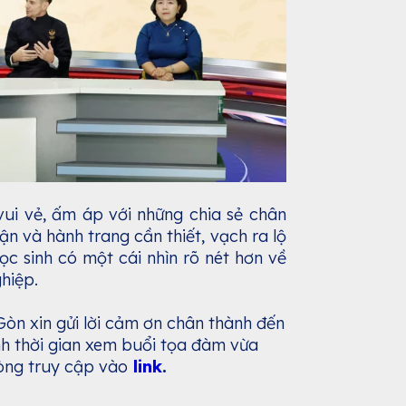
vui vẻ, ấm áp với những chia sẻ chân
n và hành trang cần thiết, vạch ra lộ
ọc sinh có một cái nhìn rõ nét hơn về
ghiệp.
òn xin gửi lời cảm ơn chân thành đến
h thời gian xem buổi tọa đàm vừa
òng truy cập vào
link
.