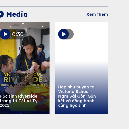
Media
Xem thêm
0:30
Họp phụ huynh tại
Victoria School -
Học sinh Riverside
Nam Sài Gòn: Gắn
trang trí Tết Ất Tỵ
kết và đồng hành
2025
cùng học sinh