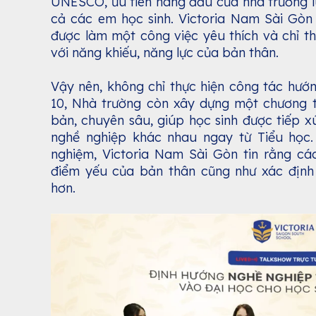
UNESCO, ưu tiên hàng đầu của nhà trường l
cả các em học sinh. Victoria Nam Sài Gòn 
được làm một công việc yêu thích và chỉ t
với năng khiếu, năng lực của bản thân.
Vậy nên, không chỉ thực hiện công tác hướ
10, Nhà trường còn xây dựng một chương t
bản, chuyên sâu, giúp học sinh được tiếp x
nghề nghiệp khác nhau ngay từ Tiểu học. 
nghiệm, Victoria Nam Sài Gòn tin rằng c
điểm yếu của bản thân cũng như xác địn
hơn.