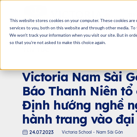
THÔ
This website stores cookies on your computer. These cookies are 
services to you, both on this website and through other media. To 
We won't track your information when you visit our site. But in orde
so that you're not asked to make this choice again.
TIN TỨC
BLOG YÊU CON
BẢ
SỰ K
Victoria Nam Sài G
Báo Thanh Niên tổ
Định hướng nghề ng
hành trang vào đại 
24.07.2023
Victoria School - Nam Sài Gòn