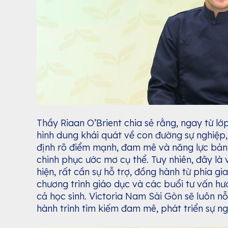
Thầy Riaan O’Brient chia sẻ rằng, ngay từ lớ
hình dung khái quát về con đường sự nghiệp,
định rõ điểm mạnh, đam mê và năng lực bản 
chinh phục ước mơ cụ thể. Tuy nhiên, đây là
hiện, rất cần sự hỗ trợ, đồng hành từ phía g
chương trình giáo dục và các buổi tư vấn hư
cả học sinh. Victoria Nam Sài Gòn sẽ luôn nỗ
hành trình tìm kiếm đam mê, phát triển sự n