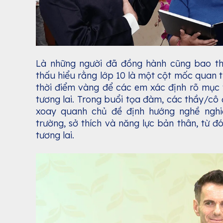
Là những người đã đồng hành cũng bao thế
thấu hiểu rằng lớp 10 là một cột mốc quan t
thời điểm vàng để các em xác định rõ mục 
tương lai. Trong buổi tọa đàm, các thầy/cô
xoay quanh chủ đề định hướng nghề nghi
trường, sở thích và năng lực bản thân, từ 
tương lai.