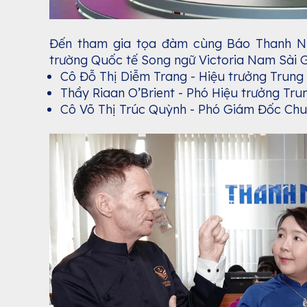
Đến tham gia tọa đàm cùng Báo Thanh Ni
trường Quốc tế Song ngữ Victoria Nam Sài
Cô Đỗ Thị Diễm Trang - Hiệu trưởng Trung
Thầy Riaan O’Brient - Phó Hiệu trưởng Tr
Cô Võ Thị Trúc Quỳnh - Phó Giám Đốc C