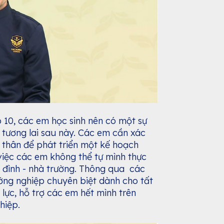
p 10, các em học sinh nên có một sự
 tương lai sau này. Các em cần xác
thân để phát triển một kế hoạch
 việc các em không thể tự mình thực
ia đình - nhà trường. Thông qua các
ớng nghiệp chuyên biệt dành cho tất
 lực, hỗ trợ các em hết mình trên
ghiệp.