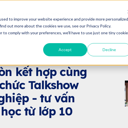
NG TIN CHUNG
SỨ MỆNH & GIÁ TRỊ CỐT LÕI
SỰ K
used to improve your website experience and provide more personalize
find out more about the cookies we use, see our Privacy Policy.
r to comply with your preferences, we'll have to use just one tiny cookie
BLOG YÊU CON
BẢN TIN VICTORIA
Accept
Decline
N TIN VICTORIA
IỆN
òn kết hợp cùng
 chức Talkshow
hiệp - tư vấn
học từ lớp 10