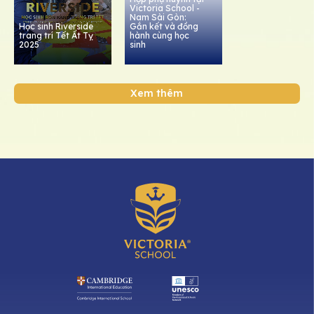
Victoria School -
Nam Sài Gòn:
Học sinh Riverside
Gắn kết và đồng
trang trí Tết Ất Tỵ
hành cùng học
2025
sinh
Xem thêm