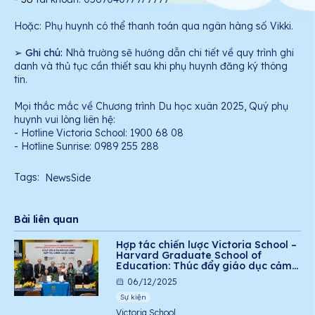
Hoặc: Phụ huynh có thể thanh toán qua ngân hàng số Vikki.
➢
Ghi chú:
Nhà trường sẽ hướng dẫn chi tiết về quy trình ghi
danh và thủ tục cần thiết sau khi phụ huynh đăng ký thông
tin.
Mọi thắc mắc về Chương trình Du học xuân 2025, Quý phụ
huynh vui lòng liên hệ:
- Hotline Victoria School: 1900 68 08
- Hotline Sunrise: 0989 255 288
Tags:
NewsSide
Bài liên quan
Hợp tác chiến lược Victoria School –
Harvard Graduate School of
Education: Thúc đẩy giáo dục cảm
xúc – xã hội cho học sinh Việt Nam
06/12/2025
Sự kiện
Victoria School