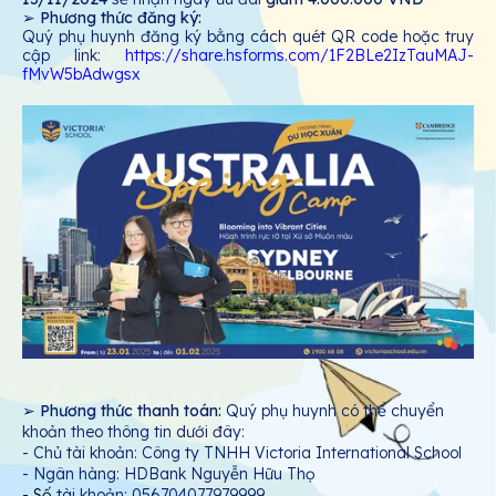
➢
Phương thức đăng ký:
Quý phụ huynh đăng ký bằng cách quét QR code hoặc truy
cập link:
https://share.hsforms.com/1F2BLe2IzTauMAJ-
fMvW5bAdwgsx
➢
Phương thức thanh toán:
Quý phụ huynh có thể chuyển
khoản theo thông tin dưới đây:
- Chủ tài khoản: Công ty TNHH Victoria International School
- Ngân hàng: HDBank Nguyễn Hữu Thọ
- Số
tài khoản: 056704077979999