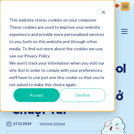
Đăng ký
Đăng nhập
This website stores cookies on your computer.
These cookies are used to improve your website
TIN TỨC
experience and provide more personalized services
to you, both on this website and through other
BLOG YÊU CON
media. To find out more about the cookies we use,
Du học Xuân 2025:
see our Privacy Policy.
We won't track your information when you visit our
Cùng Victoria School
BẢN TIN VICTORIA
site. But in order to comply with your preferences,
trải nghiệm hành
we'll have to use just one tiny cookie so that you're
not asked to make this choice again.
trình rực rỡ tại xứ sở
Accept
Decline
“Chuột Túi”
27.12.2024
Victoria School