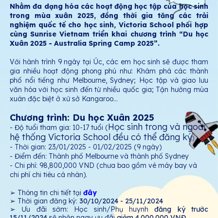
Nhằm đa dạng hóa các hoạt động học tập của học sinh
trong mùa xuân 2025, đồng thời gia tăng các trải
nghiệm quốc tế cho học sinh, Victoria School phối hợp
cùng Sunrise Vietnam triển khai chương trình “Du học
Xuân 2025 - Australia Spring Camp 2025”.
Với hành trình 9 ngày tại Úc, các em học sinh sẽ được tham
gia nhiều hoạt động phong phú như: Khám phá các thành
phố nổi tiếng như Melbourne, Sydney; Học tập và giao lưu
văn hóa với học sinh đến từ nhiều quốc gia; Tận hưởng mùa
xuân đặc biệt ở xứ sở Kangaroo…
Chương trình: Du học Xuân 2025
Học sinh trong và ngoài
- Độ tuổi tham gia: 10-17 tuổi (
hệ thống Victoria School đều có thể đăng ký
)
- Thời gian: 23/01/2025 - 01/02/2025 (9 ngày)
- Điểm đến: Thành phố Melbourne và thành phố Sydney
- Chi phí: 98,800,000 VND (chưa bao gồm vé máy bay và
chi phí chi tiêu cá nhân).
➢
Thông tin chi tiết tại
đây
➢ Thời gian đăng ký:
30/10/2024 - 25/11/2024
➢ Ưu đãi sớm: Học sinh/Phụ huynh
đăng ký
trước
15/11/2024
sẽ nhận ngay ưu đãi
giảm 4.000.000 VNĐ