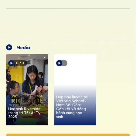
Media
0:30
Họp phụ huynh tại
Victoria School -
Nam Sài Gòn:
Học sinh Riverside
Gắn kết và đồng
trang trí Tết Ất Tỵ
hành cùng học
2025
sinh