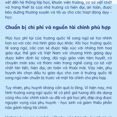
xét đến hệ thống lớp học, khuôn viên trường, cơ sở vật chất
và trang thiết bị của nhà trường có hiện đại, an toàn, được
bảo dưỡng thường xuyên và tối ưu cho các hoạt động dạy -
học.
Chuẩn bị chi phí và nguồn tài chính phù hợp
Mức học phí tại của trường quốc tế song ngữ sẽ hơi nhỉnh
hơn so với các mô hình giáo dục khác. Khi học trường quốc
tế song ngữ, các con sẽ được tiếp xúc với những tinh hoa
giáo dục thế giới và Việt Nam với chương trình giảng dạy
được kiểm định kỹ càng, đội ngũ giáo viên tâm huyết, có
chuyên môn sâu và thâm niên trong nghề cùng cơ sở vật
chất tân tiến, hiện đại, an toàn và thoải mái. Vậy nên, phụ
huynh khi chọn đầu tư giáo dục cho con ở trường quốc tế
song ngữ nên chuẩn bị trước về mặt tài chính cho phù hợp.
Tuy nhiên, phụ huynh không cần quá lo lắng. Vì hiện nay, mô
hình trường song ngữ quốc tế có phổ giá tương đối đa dạng
cũng như các chính sách ưu đãi và gói học phí, đáp ứng được
nguyện vọng của phụ huynh - học sinh và giảm thiểu phần
nào gánh nặng tài chính.