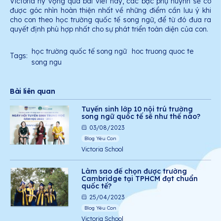
Victoria hy vọng qua bài viết này, các bậc phụ huynh sẽ có
được góc nhìn hoàn thiện nhất về những điểm cần lưu ý khi
cho con theo học trường quốc tế song ngữ, để từ đó đưa ra
quyết định phù hợp nhất cho sự phát triển toàn diện của con.
học trường quốc tế song ngữ
hoc truong quoc te
Tags:
song ngu
Bài liên quan
Tuyển sinh lớp 10 nội trú trường
song ngữ quốc tế sẽ như thế nào?
03/08/2023
Blog Yêu Con
Victoria School
Làm sao để chọn được trường
Cambridge tại TPHCM đạt chuẩn
quốc tế?
25/04/2023
Blog Yêu Con
Victoria School