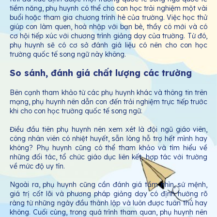
tiềm năng, phụ huynh có thể cho con học trải nghiệm một vài
buổi hoặc tham gia chương trình hè của trường. Việc học thử
giúp con làm quen, hoà nhập với bạn bè, thầy cô mới và có
cơ hội tiếp xúc với chương trình giảng dạy của trường. Từ đó,
phụ huynh sẽ có cơ sở đánh giá liệu có nên cho con học
trường quốc tế song ngữ này không.
So sánh, đánh giá chất lượng các trường
Bên cạnh tham khảo từ các phụ huynh khác và thông tin trên
mạng, phụ huynh nên dẫn con đến trải nghiệm trực tiếp trước
khi cho con học trường quốc tế song ngữ.
Điều đầu tiên phụ huynh nên xem xét là đội ngũ giáo viên,
công nhân viên có nhiệt huyết, sẵn lòng hỗ trợ hết mình hay
không? Phụ huynh cũng có thể tham khảo và tìm hiểu về
những đối tác, tổ chức giáo dục liên kết, hợp tác với trường
về mức độ uy tín.
Ngoài ra, phụ huynh cũng cần đánh giá tầm nhìn, sứ mệnh,
giá trị cốt lõi và phương pháp giảng dạy có định hướng rõ
ràng từ những ngày đầu thành lập và luôn được tuân thủ hay
không. Cuối cùng, trong quá trình tham quan, phụ huynh nên