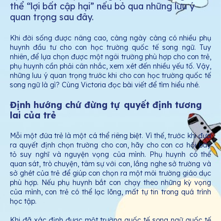
thể “lợi bất cập hại” nếu bỏ qua những lưu ý
quan trọng sau đây.
Khi đời sống được nâng cao, càng ngày càng có nhiều phụ
huynh đầu tư cho con học trường quốc tế song ngữ. Tuy
nhiên, để lựa chọn được một ngôi trường phù hợp cho con trẻ,
phụ huynh cần phải cân nhắc, xem xét đến nhiều yếu tố. Vậy,
những lưu ý quan trọng trước khi cho con học trường quốc tế
song ngữ là gì? Cùng Victoria đọc bài viết để tìm hiểu nhé.
Định hướng chứ đừng tự
quyết định tương
lai của trẻ
Mỗi một đứa trẻ là một cá thể riêng biệt. Vì thế, trước khi đưa
ra quyết định chọn trường cho con, hãy cho con cơ hội bày
tỏ suy nghĩ và nguyện vọng của mình. Phụ huynh có thể
quan sát, trò chuyện, tâm sự với con, lắng nghe sở trường và
sở ghét của trẻ để giúp con chọn ra một môi trường giáo dục
phù hợp. Nếu phụ huynh bắt con chạy theo những kỳ vọng
của mình, con trẻ có thể lạc lõng, mất tự tin trong quá trình
học tập.
Khi đã xác định được một trường quốc tế song ngữ quốc tế