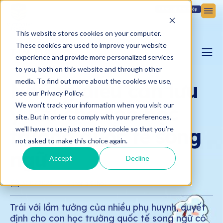
Đăng ký
Đăng nhập
This website stores cookies on your computer.
These cookies are used to improve your website
TIN TỨC
experience and provide more personalized services
to you, both on this website and through other
BLOG YÊU CON
media. To find out more about the cookies we use,
Những điều cần lưu
see our Privacy Policy.
We won't track your information when you visit our
ý khi cho con học
BẢN TIN VICTORIA
site. But in order to comply with your preferences,
trường quốc tế song
we'll have to use just one tiny cookie so that you're
not asked to make this choice again.
ngữ
Accept
Decline
31.07.2023
Victoria School
Trái với lầm tưởng của nhiều phụ huynh, quyết
định cho con học trường quốc tế song ngữ có