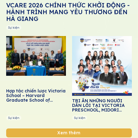
VCARE 2026 CHÍNH THỨC KHỞI ĐỘNG -
HÀNH TRÌNH MANG YÊU THƯƠNG ĐẾN
HÀ GIANG
Sự kiện
Hợp tác chiến lược Victoria
School – Harvard
Graduate School of
TRI ÂN NHỮNG NGƯỜI
Education: Thúc đẩy giáo
DẪN LỐI TẠI VICTORIA
dục cảm xúc – xã hội cho
PRESCHOOL, MIDORI
học sinh Việt Nam
PRESCHOOL, DREAM
Sự kiện
Sự kiện
SCHOOL
Xem thêm