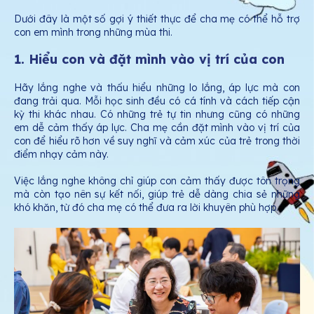
Dưới đây là một số gợi ý thiết thực để cha mẹ có thể hỗ trợ
con em mình trong những mùa thi.
1. Hiểu con và đặt mình vào vị trí của con
Hãy lắng nghe và thấu hiểu những lo lắng, áp lực mà con
đang trải qua. Mỗi học sinh đều có cá tính và cách tiếp cận
kỳ thi khác nhau. Có những trẻ tự tin nhưng cũng có những
em dễ cảm thấy áp lực. Cha mẹ cần đặt mình vào vị trí của
con để hiểu rõ hơn về suy nghĩ và cảm xúc của trẻ trong thời
điểm nhạy cảm này.
Việc lắng nghe không chỉ giúp con cảm thấy được tôn trọng
mà còn tạo nên sự kết nối, giúp trẻ dễ dàng chia sẻ những
khó khăn, từ đó cha mẹ có thể đưa ra lời khuyên phù hợp.