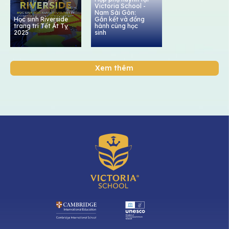
Victoria School -
Nam Sài Gòn:
Học sinh Riverside
Gắn kết và đồng
trang trí Tết Ất Tỵ
hành cùng học
2025
sinh
Xem thêm