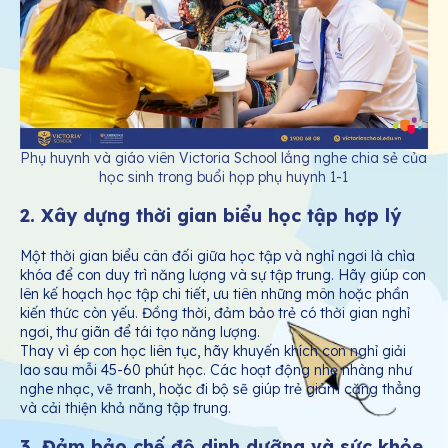
Phụ huynh và giáo viên Victoria School lắng nghe chia sẻ của
học sinh trong buổi họp phụ huynh 1-1
2. Xây dựng thời gian biểu học tập hợp lý
Một thời gian biểu cân đối giữa học tập và nghỉ ngơi là chìa
khóa để con duy trì năng lượng và sự tập trung. Hãy giúp con
lên kế hoạch học tập chi tiết, ưu tiên những môn hoặc phần
kiến thức còn yếu. Đồng thời, đảm bảo trẻ có thời gian nghỉ
ngơi, thư giãn để tái tạo năng lượng.
Thay vì ép con học liên tục, hãy khuyến khích con nghỉ giải
lao sau mỗi 45-60 phút học. Các hoạt động nhẹ nhàng như
nghe nhạc, vẽ tranh, hoặc đi bộ sẽ giúp trẻ giảm căng thẳng
và cải thiện khả năng tập trung.
3. Đảm bảo chế độ dinh dưỡng và sức khỏe