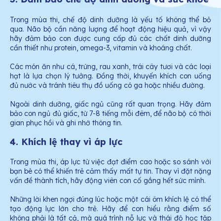
Trong mùa thi, chế độ dinh dưỡng là yếu tố không thể bỏ
qua. Não bộ cần năng lượng để hoạt động hiệu quả, vì vậy
hãy đảm bảo con được cung cấp đủ các chất dinh dưỡng
cần thiết như protein, omega-3, vitamin và khoáng chất.
Các món ăn như cá, trứng, rau xanh, trái cây tươi và các loại
hạt là lựa chọn lý tưởng. Đồng thời, khuyến khích con uống
đủ nước và tránh tiêu thụ đồ uống có ga hoặc nhiều đường.
Ngoài dinh dưỡng, giấc ngủ cũng rất quan trọng. Hãy đảm
bảo con ngủ đủ giấc, từ 7-8 tiếng mỗi đêm, để não bộ có thời
gian phục hồi và ghi nhớ thông tin.
4. Khích lệ thay vì áp lực
Trong mùa thi, áp lực từ việc đạt điểm cao hoặc so sánh với
bạn bè có thể khiến trẻ cảm thấy mất tự tin. Thay vì đặt nặng
vấn đề thành tích, hãy động viên con cố gắng hết sức mình.
Những lời khen ngợi đúng lúc hoặc một cái ôm khích lệ có thể
tạo động lực lớn cho trẻ. Hãy để con hiểu rằng điểm số
không phải là tất cả, mà quá trình nỗ lực và thái độ học tập