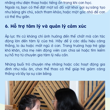
nhãng như điện thoại hoặc tiếng ồn trong khi con học.
Ngoài ra, bạn có thể đặt một số đồ vật khơi gợi sự sáng tạo
như bảng ghi chú, sách tham khảo, hoặc một góc nhỏ để con
có thể thư giãn.
6. Hỗ trợ tâm lý và quản lý cảm xúc
Áp lực thi cử không chỉ ảnh hưởng đến thể chất mà còn tác
động lớn đến tâm lý của trẻ. Hãy để ý các dấu hiệu căng
thẳng, lo âu hoặc mất ngủ ở con. Trong trường hợp trẻ gặp
khó khăn, cha mẹ nên động viên con chia sẻ hoặc tìm kiếm
sự hỗ trợ từ chuyên gia tâm lý nếu cần.
Những buổi trò chuyện nhẹ nhàng hoặc các hoạt động gia
đình như nấu ăn, chơi thể thao có thể giúp trẻ giảm căng
thẳng và lấy lại sự cân bằng.