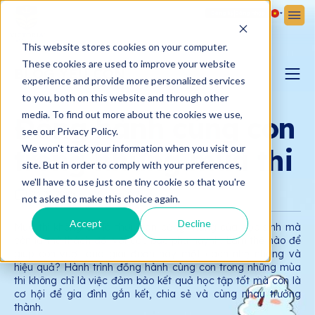
Đăng ký
Đăng nhập
This website stores cookies on your computer.
These cookies are used to improve your website
BLOG YÊU CON
experience and provide more personalized services
to you, both on this website and through other
BLOG YÊU CON
media. To find out more about the cookies we use,
Đồng hành cùng con
see our Privacy Policy.
We won't track your information when you visit our
trong những mùa thi
BẢN TIN VICTORIA
site. But in order to comply with your preferences,
we'll have to use just one tiny cookie so that you're
23.01.2025
Victoria School
not asked to make this choice again.
Accept
Decline
Mùa thi không chỉ là thời gian căng thẳng của học sinh mà
còn là thử thách đối với các bậc phụ huynh. Làm thế nào để
giúp con vượt qua giai đoạn này một cách nhẹ nhàng và
hiệu quả? Hành trình đồng hành cùng con trong những mùa
thi không chỉ là việc đảm bảo kết quả học tập tốt mà còn là
cơ hội để gia đình gắn kết, chia sẻ và cùng nhau trưởng
thành.