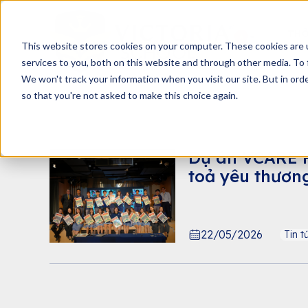
THÔ
This website stores cookies on your computer. These cookies are 
services to you, both on this website and through other media. To 
We won't track your information when you visit our site. But in orde
so that you're not asked to make this choice again.
Dự án VCARE H
toả yêu thương
22/05/2026
Tin t