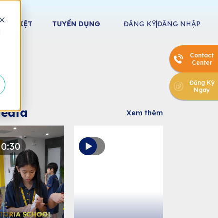
HÁC BIỆT
TUYỂN DỤNG
ĐĂNG KÝ
ĐĂNG NHẬP
d
Contact
Center
Đăng Ký
Ngay
edia
Xem thêm
0:30