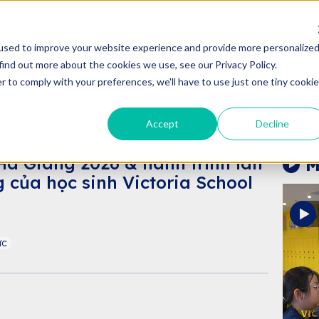
NG TIN CHUNG
SỨ MỆNH & GIÁ TRỊ CỐT LÕI
SỰ K
used to improve your website experience and provide more personalize
find out more about the cookies we use, see our Privacy Policy.
r to comply with your preferences, we'll have to use just one tiny cookie
Accept
Decline
à Giang 2026 & hành trình lan
M
 của học sinh Victoria School
ức