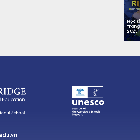
Học s
trang
2025
.edu.vn