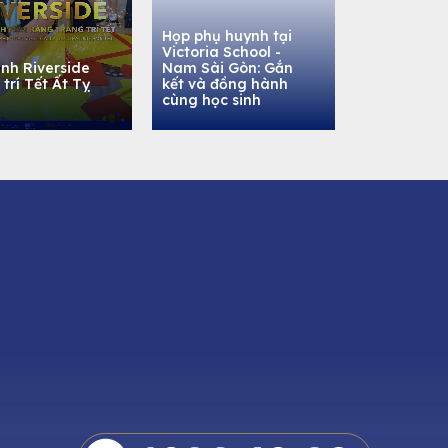
Họp phụ huynh tại
Victoria School -
inh Riverside
Nam Sài Gòn: Gắn
 trí Tết Ất Tỵ
kết và đồng hành
cùng học sinh