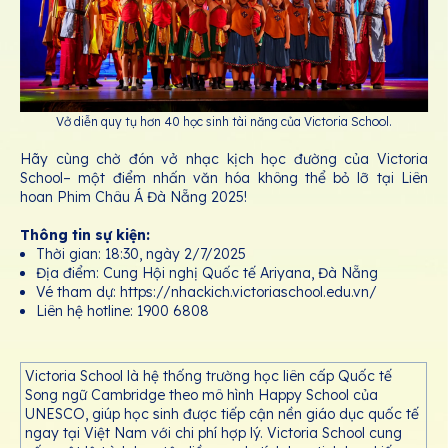
Vở diễn quy tụ hơn 40 học sinh tài năng của Victoria School.
Hãy cùng chờ đón vở nhạc kịch học đường của Victoria
School– một điểm nhấn văn hóa không thể bỏ lỡ tại Liên
hoan Phim Châu Á Đà Nẵng 2025!
Thông tin sự kiện:
Thời gian: 18:30, ngày 2/7/2025
Địa điểm: Cung Hội nghị Quốc tế Ariyana, Đà Nẵng
Vé tham dự: https://nhackich.victoriaschool.edu.vn/
Liên hệ hotline: 1900 6808
Victoria School là hệ thống trường học liên cấp Quốc tế
Song ngữ Cambridge theo mô hình Happy School của
UNESCO, giúp học sinh được tiếp cận nền giáo dục quốc tế
ngay tại Việt Nam với chi phí hợp lý. Victoria School cung