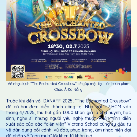
Vở nhạc kịch “The Enchanted Crossbow” sẽ góp mặt tại Liên hoan phim
Châu Á Đà Nẵng
Trước khi đến với DANAFF 2025, “The Enchanted Crossbow”
đã có hai đêm diễn thành công tại Nhà hát TP.HCM vào
tháng 4/2025, thu hút gần 1.000 khán giả là phụ huynh, học
sinh, nghệ sĩ, những người yêu nghệ thuật. Phần trình diễn
xuất sắc của các “diễn viên” Victoria School cùng sự đầu tư
về dàn dựng bối cảnh, vũ đạo, phục trang, âm nhạc hiện đại
đã nhận về “cơn mưa” lời khen từ khán giả.