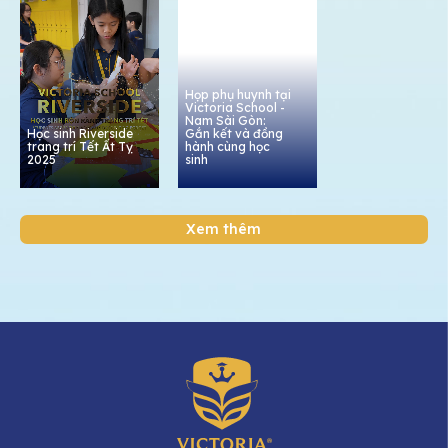
Họp phụ huynh tại
Victoria School -
Nam Sài Gòn:
Học sinh Riverside
Gắn kết và đồng
trang trí Tết Ất Tỵ
hành cùng học
2025
sinh
Xem thêm