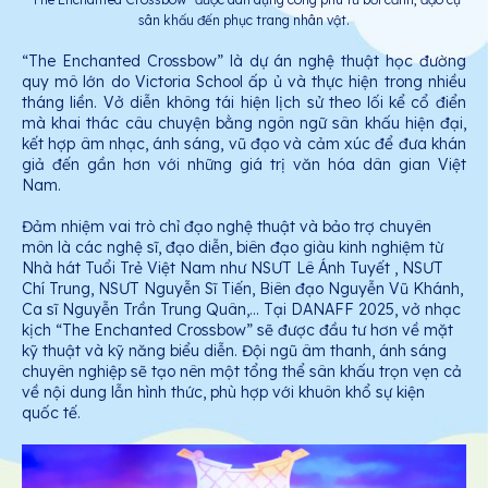
sân khấu đến phục trang nhân vật.
“The Enchanted Crossbow” là dự án nghệ thuật học đường
quy mô lớn do Victoria School ấp ủ và thực hiện trong nhiều
tháng liền. Vở diễn không tái hiện lịch sử theo lối kể cổ điển
mà khai thác câu chuyện bằng ngôn ngữ sân khấu hiện đại,
kết hợp âm nhạc, ánh sáng, vũ đạo và cảm xúc để đưa khán
giả đến gần hơn với những giá trị văn hóa dân gian Việt
Nam.
Đảm nhiệm vai trò chỉ đạo nghệ thuật và bảo trợ chuyên
môn là các nghệ sĩ, đạo diễn, biên đạo giàu kinh nghiệm từ
Nhà hát Tuổi Trẻ Việt Nam như NSƯT Lê Ánh Tuyết , NSƯT
Chí Trung, NSƯT Nguyễn Sĩ Tiến, Biên đạo Nguyễn Vũ Khánh,
Ca sĩ Nguyễn Trần Trung Quân,... Tại DANAFF 2025, vở nhạc
kịch “The Enchanted Crossbow” sẽ được đầu tư hơn về mặt
kỹ thuật và kỹ năng biểu diễn. Đội ngũ âm thanh, ánh sáng
chuyên nghiệp sẽ tạo nên một tổng thể sân khấu trọn vẹn cả
về nội dung lẫn hình thức, phù hợp với khuôn khổ sự kiện
quốc tế.