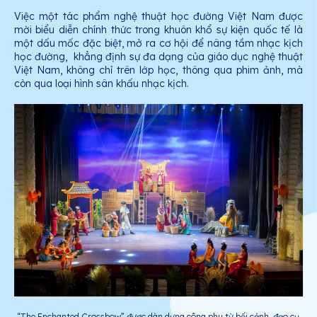
Việc một tác phẩm nghệ thuật học đường Việt Nam được
mời biểu diễn chính thức trong khuôn khổ sự kiện quốc tế là
một dấu mốc đặc biệt, mở ra cơ hội để nâng tầm nhạc kịch
học đường, khẳng định sự đa dạng của giáo dục nghệ thuật
Việt Nam, không chỉ trên lớp học, thông qua phim ảnh, mà
còn qua loại hình sân khấu nhạc kịch.
“The Enchanted Crossbow” được dàn dựng công phu từ bối cảnh, đạo cụ