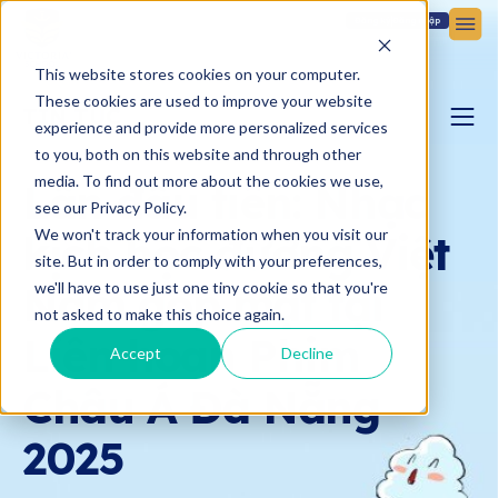
Đăng ký
Đăng nhập
This website stores cookies on your computer.
These cookies are used to improve your website
TIN TỨC
experience and provide more personalized services
to you, both on this website and through other
BLOG YÊU CON
media. To find out more about the cookies we use,
Lần đầu tiên: Nhạc
see our Privacy Policy.
We won't track your information when you visit our
kịch học đường Việt
BẢN TIN VICTORIA
site. But in order to comply with your preferences,
Nam góp mặt tại
we'll have to use just one tiny cookie so that you're
not asked to make this choice again.
Liên hoan Phim
Accept
Decline
Châu Á Đà Nẵng
2025