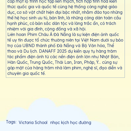
cấp một lộ trình học tập liền mạch, tích hợp tinh hoa kiến
thức quốc gia và quốc tế cùng hệ thống công nghệ giáo
dục, cơ sở vật chất hiện đại bậc nhất, nhằm đào tạo những
thế hệ học sinh ưu tú, bản lĩnh, là những công dân toàn cầu
hạnh phúc, có bản sắc dân tộc và lòng trắc ẩn, có trách
nhiệm với gia đình, cộng đồng và xã hội.
Liên hoan Phim Châu Á Đà Nẵng là sự kiện điện ảnh quốc
tế uy tín được tổ chức thường niên tại Việt Nam dưới sự bảo
trợ của UBND thành phố Đà Nẵng và Bộ Văn hóa, Thể
thao và Du lịch. DANAFF 2025 dự kiến quy tụ hàng trăm
tác phẩm điện ảnh từ các nền điện ảnh lớn như Nhật Bản,
Hàn Quốc, Trung Quốc, Thái Lan, Iran, Pháp, Ý... cùng sự
góp mặt của hàng trăm nhà làm phim, nghệ sĩ, đạo diễn và
chuyên gia quốc tế.
Tags:
Victoria School
nhạc kịch học đường